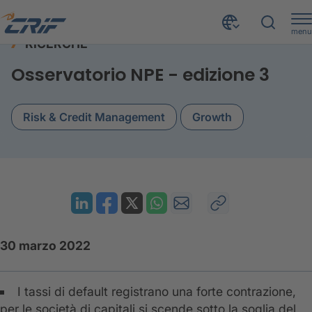
menu
RICERCHE
Risorse
Ricerche
Osservatorio NPE - edizione 3
Home
Osservatorio NPE - edizione 3
Risk & Credit Management
Growth
30 marzo 2022
I tassi di default registrano una forte contrazione,
per le società di capitali si scende sotto la soglia del