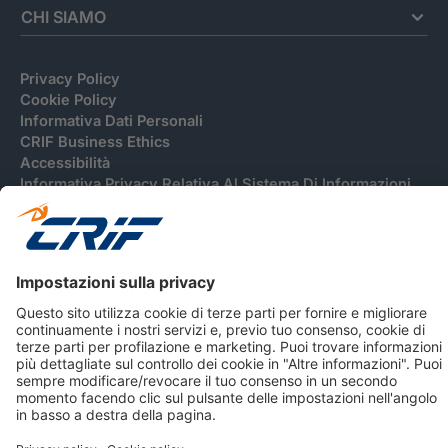
CHI SIAMO
Privacy Policy
Cookie Policy
Informativa Dati Personali
CRIF Business Ethics
Accessibilità
Informativa Privacy Relativa Al Sistema Di Informazioni
Creditizie
© 2026 CRIF S.p.A. Tutti i diritti riservati.
Via della Beverara, 21 / 40131 Bologna / Italy Cap. Soc.
sottoscritto € 51.941.235,00 di cui versato € 51.806.190,00 |
R.E.A. n° 410952 | Reg. Impr. Bo, C.F. e P.IVA 02083271201
Società soggetta all'attività di direzione e coordinamento di
CRIBIS Holding S.r.l., Società con unico socio
Società con Sistema di Gestione Certificato da DNV ISO 9001,