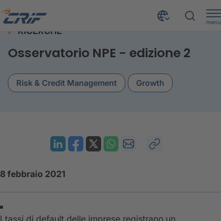
menu
RICERCHE
Risorse
Ricerche
Osservatorio NPE - edizione 2
Home
Osservatorio NPE - edizione 2
Risk & Credit Management
Growth
8 febbraio 2021
I tassi di default delle imprese registrano un