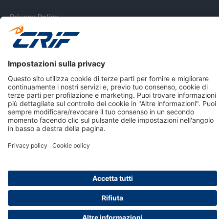
Privacy Policy
Cookie Policy
Informativa Dati Personali
CRIF Business Ethics
Accessibilità
Informativa Privacy Relativa Al Sistema Di Informazioni
Creditizie
© 2026 CRIF S.p.A. Tutti i diritti riservati.
Via della Beverara, 21 / 40131 Bologna / Italy Cap. Soc.
sottoscritto € 51.941.235,00 di cui versato € 51.806.190,00 |
R.E.A. n° 410952 | Reg. Impr. Bo, C.F. e P.IVA 02083271201
Società soggetta all'attività di direzione e coordinamento di
CRIBIS Holding S.r.l., Società con unico socio
Società con Sistema di Gestione Certificato da DNV ISO 9001,
ISO 45001, ISO/IEC 27001, ISO14001