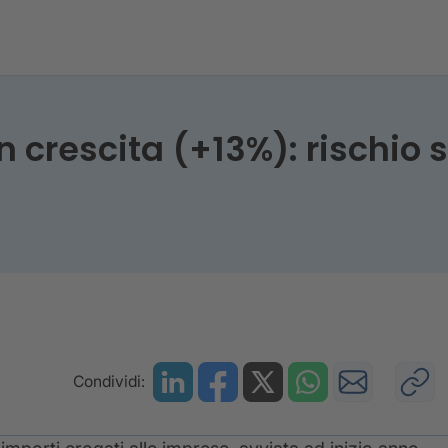
se I semestre 2025
crescita (+13%): rischio st
Condividi: