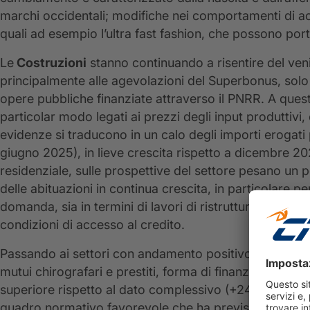
marchi occidentali; modifiche nei comportamenti di a
quali ad esempio l’ultra fast fashion, che possono port
Le
Costruzioni
stanno continuando a risentire del venir
principalmente alle agevolazioni del Superbonus, solo 
opere pubbliche finanziate attraverso il PNRR. A quest
particolar modo legati ai prezzi degli input produttivi, 
evidenze si traducono in un calo degli importi erogati 
giugno 2025), in lieve crescita rispetto a dicembre 202
residenziale, sulle prospettive del settore pesano un p
delle abituazioni in continua crescita, in particolare 
domanda, sia in termini di lavori di ristrutturazione che
condizioni di accesso al credito.
Passando ai settori con andamento positivo, l’
Agricol
mutui chirografari e prestiti, forma di finanziamento 
superiore rispetto al dato complessivo (+24,5%). La c
quadro normativo favorevole che ha previsto forme di