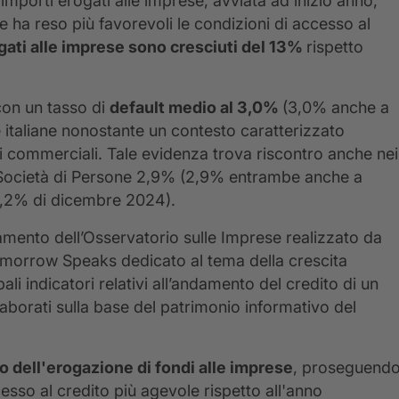
importi erogati alle imprese, avviata ad inizio anno,
 ha reso più favorevoli le condizioni di accesso al
ogati alle imprese sono cresciuti del 13%
rispetto
 con un tasso di
default medio al 3,0%
(3,0% anche a
italiane nonostante un contesto caratterizzato
oni commerciali. Tale evidenza trova riscontro anche nei
i e Società di Persone 2,9% (2,9% entrambe anche a
 3,2% di dicembre 2024).
amento dell’Osservatorio sulle Imprese realizzato da
omorrow Speaks dedicato al tema della crescita
ali indicatori relativi all’andamento del credito di un
laborati sulla base del patrimonio informativo del
 dell'erogazione di fondi alle imprese
, proseguend
cesso al credito più agevole rispetto all'anno