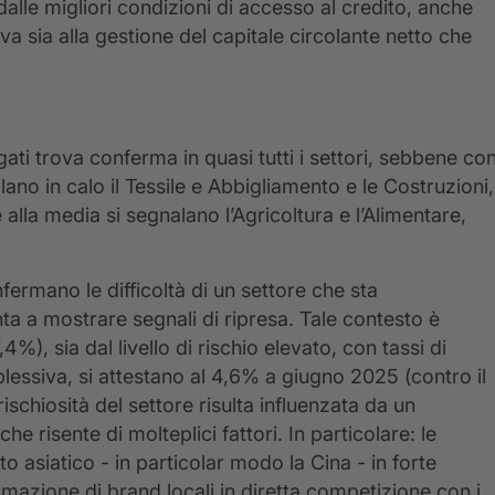
dalle migliori condizioni di accesso al credito, anche
va sia alla gestione del capitale circolante netto che
ati trova conferma in quasi tutti i settori, sebbene co
lano in calo il Tessile e Abbigliamento e le Costruzioni,
alla media si segnalano l’Agricoltura e l’Alimentare,
nfermano le difficoltà di un settore che sta
nta a mostrare segnali di ripresa. Tale contesto è
4%), sia dal livello di rischio elevato, con tassi di
plessiva, si attestano al 4,6% a giugno 2025 (contro il
rischiosità del settore risulta influenzata da un
 risente di molteplici fattori. In particolare: le
ato asiatico - in particolar modo la Cina - in forte
rmazione di brand locali in diretta competizione con i