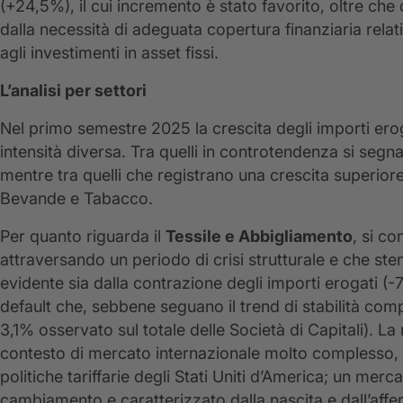
(+24,5%), il cui incremento è stato favorito, oltre che 
dalla necessità di adeguata copertura finanziaria relati
agli investimenti in asset fissi.
L’analisi per settori
Nel primo semestre 2025 la crescita degli importi erog
intensità diversa. Tra quelli in controtendenza si segna
mentre tra quelli che registrano una crescita superiore 
Bevande e Tabacco.
Per quanto riguarda il
Tessile e Abbigliamento
, si co
attraversando un periodo di crisi strutturale e che ste
evidente sia dalla contrazione degli importi erogati (-7,
default che, sebbene seguano il trend di stabilità com
3,1% osservato sul totale delle Società di Capitali). La 
contesto di mercato internazionale molto complesso, che
politiche tariffarie degli Stati Uniti d’America; un merc
cambiamento e caratterizzato dalla nascita e dall’affe