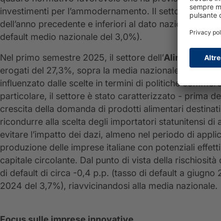
investimenti per l’ammodernamento. Il settore presenta 
dell’anno precedente e inferiori al dato nazionale (tas
default medio nazionale del 3,0%).
Nel primo semestre 2025, il settore dell’
Alimentare
,
B
erogati del 27,3%, sopra la media nazionale. Questo d
influenzato dalle scelte in termini di politiche commer
particolare, il settore è stato caratterizzato - prima de
crescita della domanda di prodotti alimentari destinat
ricondurre alla scelta degli importatori statunitensi d
evitare l’impatto dei dazi, almeno nel periodo di appli
produzione delle imprese italiane con potenziali effetti
capitale circolante. Dal punto di vista della rischiosità 
di default di circa -0,4 p.p. (tasso di default
a giugno 
2024 del 3,7%), riavvicinandosi alla media nazionale.
Focus sulle imprese innovative