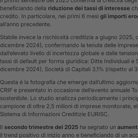
Il primo semestre del 2025 conferma la crescita degli 
beneficiando della
riduzione dei tassi di interesse
che
credito. In particolare, nei primi 6 mesi
gli importi er
all’anno precedente.
Stabile invece la rischiosità creditizia a giugno 2025,
dicembre 2024), confermando la tenuta delle imprese 
dall’elevato livello di incertezza globale e dalle tensi
tassi di default per forma giuridica: Ditte Individual
dicembre 2024), Società di Capitali 3,1% (rispetto al
Questa è la fotografia che emerge dall’ultimo aggiorn
CRIF
e presentato in occasione dell’evento annuale T
sostenibile. Lo studio analizza periodicamente i princip
campione di oltre 2,5 milioni di imprese monitorate, e
Sistema di Informazioni Creditizie EURISC.
Il
secondo trimestre del 2025
ha segnato un
aumento
il trend positivo di inizio anno e beneficiando di un ac