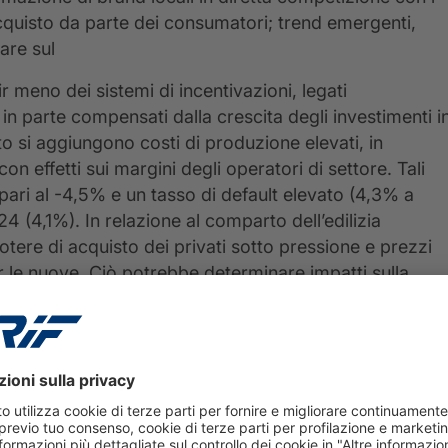
cquisto da parte dei consumatori; trend emergenti,
are sul
 meno dei sistemi di incentivazioni, legati
in parte compensati dalla crescita degli investimenti i
o si aggiungono costi di produzione elevati, in
con effetti sui margini degli operatori di settore. Tali
pari al -4,5% e un tasso di default elevato (4,3% a
4 (4,1%). In relazione al comparto dell’edilizia
otere di acquisto dei privati sotto pressione e prezzi
per le nuove. Ciò potrebbe determinare impatti sulla
 di acquisto di abitazioni, nonostante le migliori
tura
mostra una crescita degli importi erogati dei
prevalente per gli operatori del comparto, del 30,3%,
rescita delle erogazioni è stata sostenuta da un
 finanza agevolata, nonché incentivazioni a