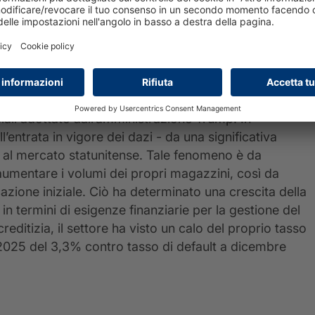
tassi di default a giugno 2025 stabili rispetto alla fin
so di default del settore del 2,2% contro tasso di
evande e Tabacco
ha visto una crescita degli importi
ato si inquadra in un contesto che è stato fortemente
ciali adottate dall’amministrazione Trump. In
ll’entrata in vigore dei dazi - da una significativa
i al mercato statunitense. Tale fenomeno è da
i aumentare i volumi dei propri magazzini, così da
cazione iniziale. Ciò ha determinato una crescita della
 in termini di esigenze finanziarie per la gestione del
creditizia, il settore ha visto un calo del proprio tasso
2025 del 3,3% contro tasso di default a dicembre