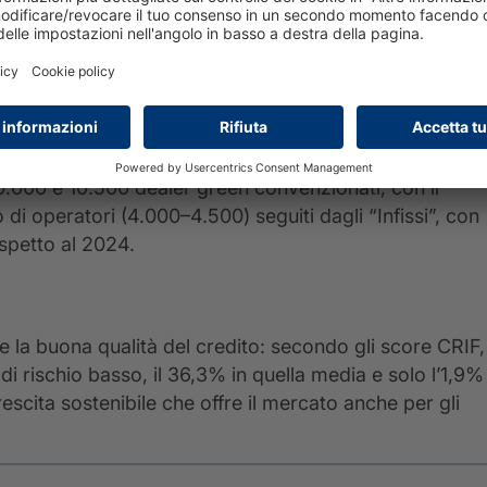
0.000 e 10.500 dealer green convenzionati, con il
i operatori (4.000–4.500) seguiti dagli “Infissi”, con
spetto al 2024.
 la buona qualità del credito: secondo gli score CRIF,
e di rischio basso, il 36,3% in quella media e solo l’1,9%
escita sostenibile che offre il mercato anche per gli