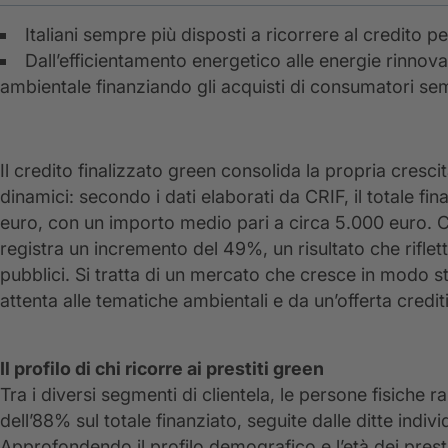
Italiani sempre più disposti a ricorrere al credito p
Dall’efficientamento energetico alle energie rinnovab
ambientale finanziando gli acquisti di consumatori se
Il credito finalizzato green consolida la propria cresci
dinamici: secondo i dati elaborati da CRIF, il totale fin
euro, con un importo medio pari a circa 5.000 euro. 
registra un incremento del 49%, un risultato che riflette
pubblici. Si tratta di un mercato che cresce in modo
attenta alle tematiche ambientali e da un’offerta credit
Il profilo di chi ricorre ai prestiti green
Tra i diversi segmenti di clientela, le persone fisich
dell’88% sul totale finanziato, seguite dalle ditte indiv
Approfondendo il profilo demografico e l’età dei presta