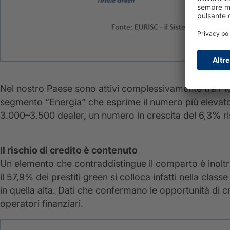
Nel nostro Paese sono attivi complessivamente tra i 1
segmento “Energia” che esprime il numero più elevato d
3.000–3.500 dealer, un numero in crescita del 6,3% ri
Il rischio di credito è contenuto
Un elemento che contraddistingue il comparto è inoltre
il 57,9% dei prestiti green si colloca infatti nella class
in quella alta. Dati che confermano le opportunità di cr
operatori finanziari.