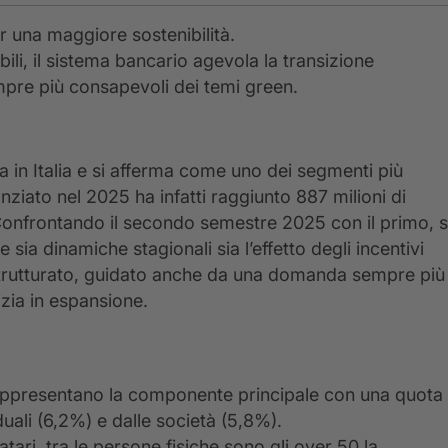
er una maggiore sostenibilità.
ili, il sistema bancario agevola la transizione
mpre più consapevoli dei temi green.
ta in Italia e si afferma come uno dei segmenti più
anziato nel 2025 ha infatti raggiunto 887 milioni di
Confrontando il secondo semestre 2025 con il primo, s
 sia dinamiche stagionali sia l’effetto degli incentivi
 strutturato, guidato anche da una domanda sempre più
izia in espansione.
e rappresentano la componente principale con una quota
iduali (6,2%) e dalle società (5,8%).
tari, tra le persone fisiche sono gli over 50 la