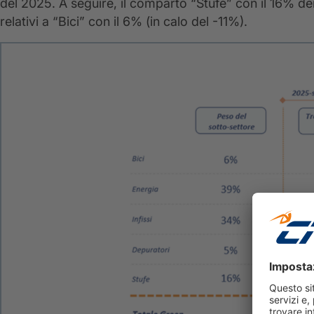
del 2025. A seguire, il comparto “Stufe” con il 16% dei 
relativi a “Bici” con il 6% (in calo del -11%).