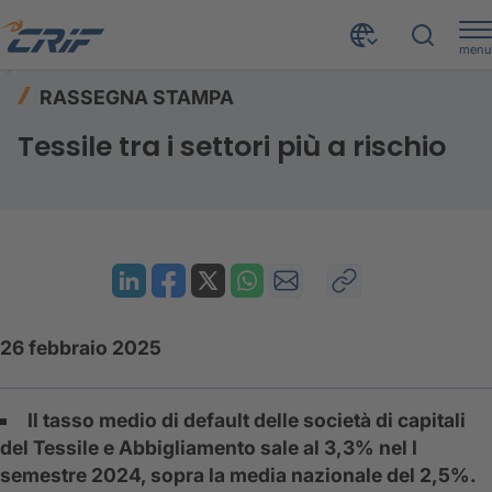
menu
Risorse
Rassegna stampa
Home
RASSEGNA STAMPA
Tessile tra i settori più a rischio
Tessile tra i settori più a rischio
26 febbraio 2025
Il tasso medio di default delle società di capitali
del Tessile e Abbigliamento sale al 3,3% nel I
semestre 2024, sopra la media nazionale del 2,5%.