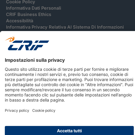
Cookie Policy
Informativa Dati Personali
CRIF Business Ethics
Accessibilità
Informativa Privacy Relativa Al Sistema Di Informazioni
Creditizie
© 2026 CRIF S.p.A. Tutti i diritti riservati.
Via della Beverara, 21 / 40131 Bologna / Italy Cap. Soc.
sottoscritto € 51.941.235,00 di cui versato € 51.806.190,00 |
R.E.A. n° 410952 | Reg. Impr. Bo, C.F. e P.IVA 02083271201
Società soggetta all'attività di direzione e coordinamento di
CRIBIS Holding S.r.l., Società con unico socio
Società con Sistema di Gestione Certificato da DNV ISO 9001,
ISO 45001, ISO/IEC 27001, ISO14001