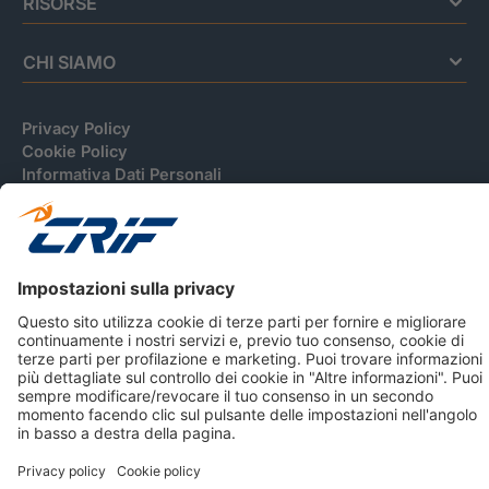
RISORSE
CHI SIAMO
Privacy Policy
Cookie Policy
Informativa Dati Personali
CRIF Business Ethics
Accessibilità
Informativa Privacy Relativa Al Sistema Di Informazioni
Creditizie
© 2026 CRIF S.p.A. Tutti i diritti riservati.
Via della Beverara, 21 / 40131 Bologna / Italy Cap. Soc.
sottoscritto € 51.941.235,00 di cui versato € 51.806.190,00 |
R.E.A. n° 410952 | Reg. Impr. Bo, C.F. e P.IVA 02083271201
Società soggetta all'attività di direzione e coordinamento di
CRIBIS Holding S.r.l., Società con unico socio