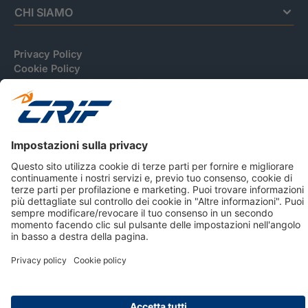
CHI SIAMO
Privacy Policy
Cookie Policy
Informativa Dati Personali
CRIF Business Ethics
Accessibilità
Informativa Privacy Relativa Al Sistema Di Informazioni
Creditizie
© 2026 CRIF S.p.A. Tutti i diritti riservati.
Via della Beverara, 21 / 40131 Bologna / Italy Cap. Soc.
sottoscritto € 51.941.235,00 di cui versato € 51.806.190,00 |
R.E.A. n° 410952 | Reg. Impr. Bo, C.F. e P.IVA 02083271201
Società soggetta all'attività di direzione e coordinamento di
CRIBIS Holding S.r.l., Società con unico socio
Società con Sistema di Gestione Certificato da DNV ISO 9001,