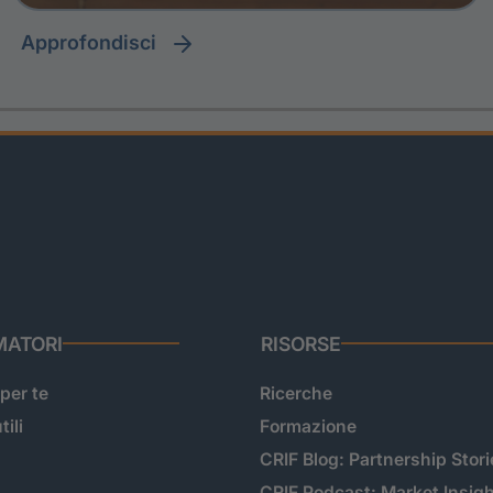
approfondisci
ATORI
RISORSE
 per te
Ricerche
tili
Formazione
CRIF Blog: Partnership Stori
CRIF Podcast: Market Insig