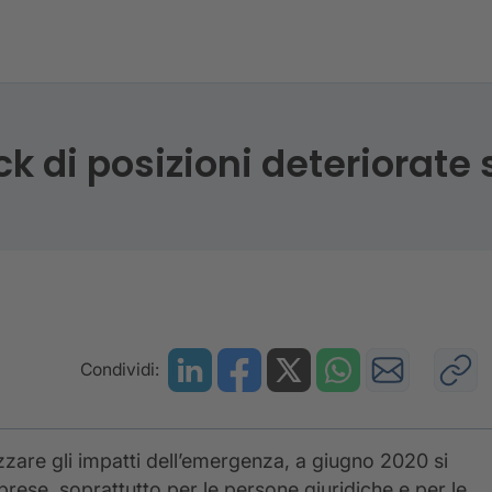
i 5 anni lo stock di posizioni deteriorate si è ridotto di
ck di posizioni deteriorate s
Condividi:
izzare gli impatti dell’emergenza, a giugno 2020 si
prese, soprattutto per le persone giuridiche e per le