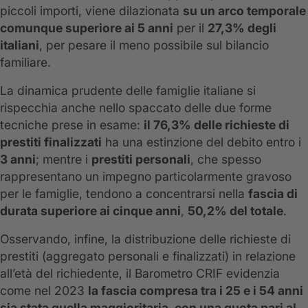
piccoli importi, viene dilazionata
su un arco temporale
comunque superiore ai 5 anni
per il
27,3% degli
italiani
, per pesare il meno possibile sul bilancio
familiare.
La dinamica prudente delle famiglie italiane si
rispecchia anche nello spaccato delle due forme
tecniche prese in esame:
il 76,3% delle richieste di
prestiti finalizzati
ha una estinzione del debito entro i
3 anni
; mentre i
prestiti personali
, che spesso
rappresentano un impegno particolarmente gravoso
per le famiglie, tendono a concentrarsi nella
fascia di
durata superiore ai cinque anni
,
50,2% del totale
.
Osservando, infine, la distribuzione delle richieste di
prestiti (aggregato personali e finalizzati) in relazione
all’età del richiedente, il Barometro CRIF evidenzia
come nel 2023
la fascia compresa tra i 25 e i 54 anni
sia stata quella maggioritaria, con una quota pari al