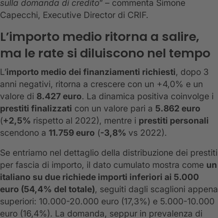
sulla domanda di credito
” – commenta Simone
Capecchi, Executive Director di CRIF.
L’importo medio ritorna a salire,
ma le rate si diluiscono nel tempo
L’
importo medio dei finanziamenti richiesti
, dopo 3
anni negativi, ritorna a crescere con un +4,0% e un
valore di
8.427 euro
. La dinamica positiva coinvolge i
prestiti finalizzati
con un valore pari a
5.862 euro
(
+2,5%
rispetto al 2022), mentre i
prestiti personali
scendono a
11.759 euro
(
-3,8%
vs 2022).
Se entriamo nel dettaglio della distribuzione dei prestiti
per fascia di importo, il dato cumulato mostra come
un
italiano su due richiede importi inferiori ai 5.000
euro (54,4% del totale)
, seguiti dagli scaglioni appena
superiori: 10.000-20.000 euro (17,3%) e 5.000-10.000
euro (16,4%). La domanda, seppur in prevalenza di