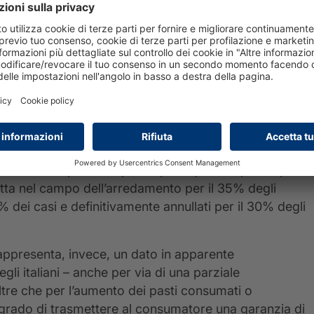
vedere il proprio paniere di spesa, da un lato
dispensabili e dall’altro aumentando il budget
rgenza.
nza e una non piena consapevolezza degli effetti che il
iliare, da un lato stanno mettendo a dura prova il
 incentivano, tra chi può, una maggior propensione al
alle spese “non obbligate”.
to e arredamento. Il 38% dei responsabili di acquisto
7% ha invece preferito posticipare questo tipo di spesa
otta nel campo dell’arredamento per il 35% degli
 dei casi e definitivamente annullati per il 30% degli
 rappresenta, invece, un dato in apparente
li italiani – anche per via di una parziale
oltre che per l’aumento dei pasti consumati o
n grado di trasmettere al consumatore una garanzia di