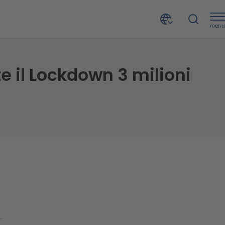
menu
Preoccupano sfera economica e lavorativa: durante il Lockdown 3 milioni in difficoltà economica
 il Lockdown 3 milioni