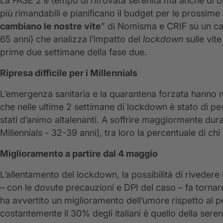
La FASE 2 è tempo di ritrovata serenità ma anche di bilan
più rimandabili e pianificano il budget per le prossime
cambiano le nostre vite
” di Nomisma e CRIF su un camp
65 anni) che analizza l’impatto del
lockdown
sulle vite
prime due settimane della fase due.
Ripresa difficile per i Millennials
L’emergenza sanitaria e la quarantena forzata hanno m
che nelle ultime 2 settimane di lockdown è stato di 
stati d’animo altalenanti. A soffrire maggiormente dura
Millennials - 32-39 anni), tra loro la percentuale di c
Miglioramento a partire dal 4 maggio
L’allentamento del lockdown, la possibilità di rivedere 
– con le dovute precauzioni e DPI del caso – fa tornare i
ha avvertito un miglioramento dell’umore rispetto al
costantemente il 30% degli italiani è quello della sereni