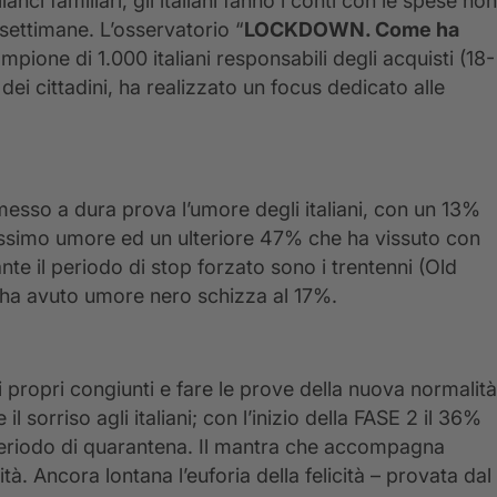
ci familiari, gli italiani fanno i conti con le spese non
 settimane. L’osservatorio “
LOCKDOWN. Come ha
ione di 1.000 italiani responsabili degli acquisti (18-
 dei cittadini, ha realizzato un focus dedicato alle
esso a dura prova l’umore degli italiani, con un 13%
pessimo umore ed un ulteriore 47% che ha vissuto con
nte il periodo di stop forzato sono i trentenni (Old
hi ha avuto umore nero schizza al 17%.
i propri congiunti e fare le prove della nuova normalità
l sorriso agli italiani; con l’inizio della FASE 2 il 36%
 periodo di quarantena. Il mantra che accompagna
tà. Ancora lontana l’euforia della felicità – provata dal