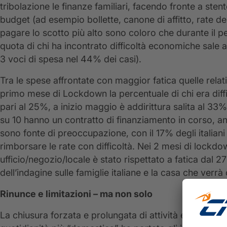
tribolazione le finanze familiari, facendo fronte a st
budget (ad esempio bollette, canone di affitto, rate dei 
pagare lo scotto più alto sono coloro che durante il 
quota di chi ha incontrato difficoltà economiche sale a
3 voci di spesa nel 44% dei casi).
Tra le spese affrontate con maggior fatica quelle relati
primo mese di Lockdown la percentuale di chi era diff
pari al 25%, a inizio maggio è addirittura salita al 33
su 10 hanno un contratto di finanziamento in corso, anc
sono fonte di preoccupazione, con il 17% degli italiani
rimborsare le rate con difficoltà. Nei 2 mesi di lockd
ufficio/negozio/locale è stato rispettato a fatica dal 27
dell’indagine sulle famiglie italiane e la casa che verr
Rinunce e limitazioni – ma non solo
La chiusura forzata e prolungata di attività economiche