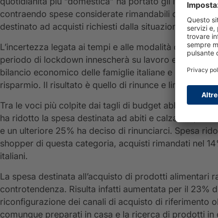
quotidianità più “domestica” ha portato gli italiani a ri
contraendo spese considerate rimandabili o non più in
destinato ad acquisti richiesti dalla situazione di eme
L’incertezza legata ai tempi e alle modalità di riparte
periodo di lockdown innescherà su lavoro e budget fam
bilancio economico delle famiglie italiane e dall’altro
risparmio. Il risultato è quello di rinunce e limitazioni 
Tra le voci più colpite dai tagli di budget abbigliamen
ha ridotto la spesa destinata ad abiti e calzature, il 1
e un ulteriore 25% ha deciso di rinunciarci. Spesa rid
shopper di questa categoria, acquisti rimandati nel 14%
italiani.
La spesa destinata all’acquisto di prodotti alimentari
controtendenza. Risulta infatti aumentata per il 23% deg
riconfigurazione dei canali di acquisto di riferimento 
comunque preparati in casa e la ricerca di prodotti i