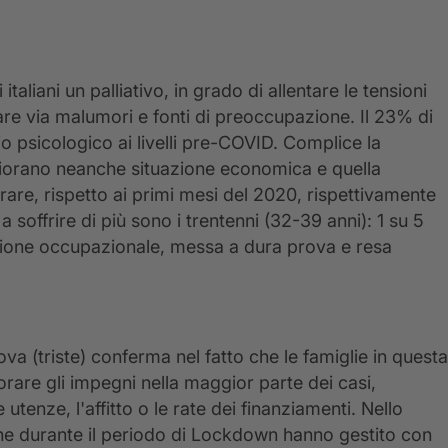
aliani un palliativo, in grado di allentare le tensioni
rtare via malumori e fonti di preoccupazione. Il 23% di
rio psicologico ai livelli pre-COVID. Complice la
gliorano neanche situazione economica e quella
are, rispetto ai primi mesi del 2020, rispettivamente
 soffrire di più sono i trentenni (32-39 anni): 1 su 5
uazione occupazionale, messa a dura prova e resa
va (triste) conferma nel fatto che le famiglie in questa
orare gli impegni nella maggior parte dei casi,
 utenze, l'affitto o le rate dei finanziamenti. Nello
ni che durante il periodo di Lockdown hanno gestito con