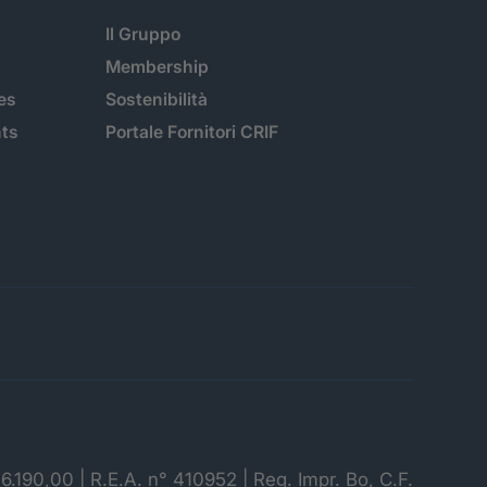
Il Gruppo
Membership
es
Sostenibilità
hts
Portale Fornitori CRIF
06.190,00 | R.E.A. n° 410952 | Reg. Impr. Bo, C.F.