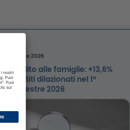
27 luglio 2026
Credito alle famiglie: +13,6%
prestiti dilazionati nel 1°
Semestre 2026