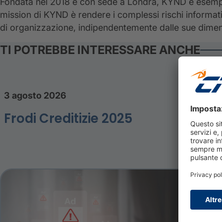
Fondata nel 2018 e con sede a Londra, KYND è esemp
mission di KYND è rendere i complessi rischi informat
di organizzazione, indipendentemente dalle sue dimensi
TI POTREBBE INTERESSARE ANCHE
3 agosto 2026
Frodi Creditizie 2025