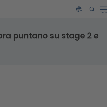
menu
NPE: -9,9% di stock bancari nel 2023, gli investitori ora puntano su stage 2 e UTP
i ora puntano su stage 2 e