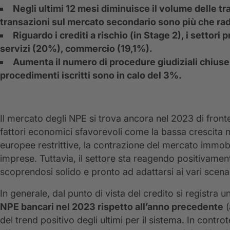
Negli ultimi 12 mesi diminuisce il volume delle tra
transazioni sul mercato secondario sono più che ra
Riguardo i crediti a rischio (in Stage 2), i settor
servizi (20%), commercio (19,1%).
Aumenta il numero di procedure giudiziali chiuse 
procedimenti iscritti sono in calo del 3%.
Il mercato degli NPE si trova ancora nel 2023 di fro
fattori economici sfavorevoli come la bassa crescita na
europee restrittive, la contrazione del mercato immobi
imprese. Tuttavia, il settore sta reagendo positivamente
scoprendosi solido e pronto ad adattarsi ai vari scen
In generale, dal punto di vista del credito si registra 
NPE bancari nel 2023 rispetto all’anno precedente
(
del trend positivo degli ultimi per il sistema. In cont