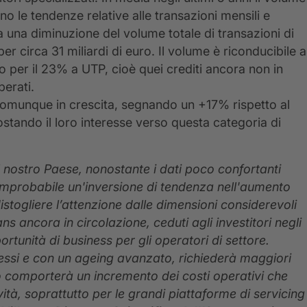
no le tendenze relative alle transazioni mensili e
ata una diminuzione del volume totale di transazioni di
er circa 31 miliardi di euro. Il volume è riconducibile a
o per il 23% a UTP, cioè quei crediti ancora non in
perati.
a comunque in crescita, segnando un +17% rispetto al
stando il loro interesse verso questa categoria di
l nostro Paese, nonostante i dati poco confortanti
mo improbabile un'inversione di tendenza nell'aumento
istogliere l’attenzione dalle dimensioni considerevoli
ns ancora in circolazione, ceduti agli investitori negli
tunità di business per gli operatori di settore.
lessi e con un ageing avanzato, richiederà maggiori
ò comporterà un incremento dei costi operativi che
vità, soprattutto per le grandi piattaforme di servicing