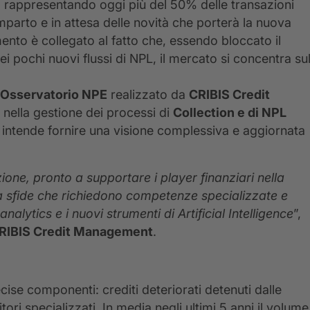
, rappresentando oggi più del 50% delle transazioni
mparto e in attesa delle novità che porterà la nuova
nto è collegato al fatto che, essendo bloccato il
ei pochi nuovi flussi di NPL, il mercato si concentra su
Osservatorio NPE
realizzato da
CRIBIS Credit
 nella gestione dei processi di
Collection e di NPL
 intende fornire una visione complessiva e aggiornata
ione, pronto a supportare i player finanziari nella
ta sfide che richiedono competenze specializzate e
alytics e i nuovi strumenti di Artificial Intelligence
”,
 CRIBIS Credit Management
.
ise componenti: crediti deteriorati detenuti dalle
tori specializzati. In media negli ultimi 5 anni il volume