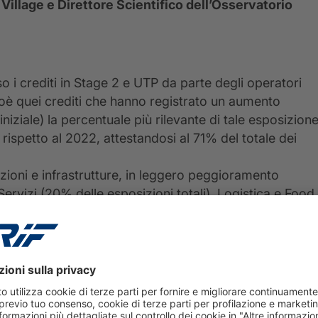
Village e Direttore Scientifico dell’Osservatorio
 i crediti in Stage 2 e UTP da parte degli operatori
(cioè quei crediti che hanno registrato un aumento
iniziale) la percentuale più rilevante di tale esposizion
e rispetto al 2022, attestandosi al 71% del totale dei
ruzioni e infrastrutture, in leggero peggioramento
Servizi (20% delle esposizioni totali), Logistica e Food
essione, analisi confermata anche dalle più recenti
a maggior rischio registrando un 9,5% di esposizione in
o maggiormente gli effetti economici della pandemia,
ando il proprio indebitamento. Inoltre, si trova a dover
e alle nuove politiche europee del Green Deal e