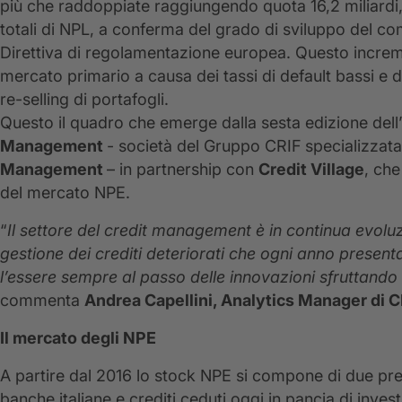
più che raddoppiate raggiungendo quota 16,2 miliardi
totali di NPL, a conferma del grado di sviluppo del co
Direttiva di regolamentazione europea. Questo increme
mercato primario a causa dei tassi di default bassi e d
re-selling di portafogli.
Questo il quadro che emerge dalla sesta edizione dell’
Management
- società del Gruppo CRIF specializzata
Management
– in partnership con
Credit Village
, che
del mercato NPE.
“
Il settore del credit management è in continua evoluz
gestione dei crediti deteriorati che ogni anno presen
l’essere sempre al passo delle innovazioni sfruttando an
commenta
Andrea Capellini, Analytics Manager di
Il mercato degli NPE
A partire dal 2016 lo stock NPE si compone di due prec
banche italiane e crediti ceduti oggi in pancia di investi