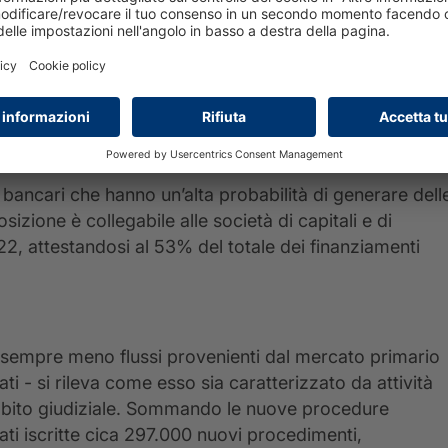
zione rimangono quelli di estrazione Oil&Gas, chimica e
uota di esposizioni in Stage 2
iodo di analisi: dicembre 2023)
ti bancari che hanno un’alta probabilità di generare dell
izione è collegabile alle società di capitali e di
2, attestandosi al 53% del totale dei finanziamenti
a sempre meno flussi provenienti dal mercato primario
ti - si rileva come esso sia caratterizzato da attività
ambito giudiziale. Sommando le nuove procedure
ati iscritte cica 297.000 nuovi procedimenti,