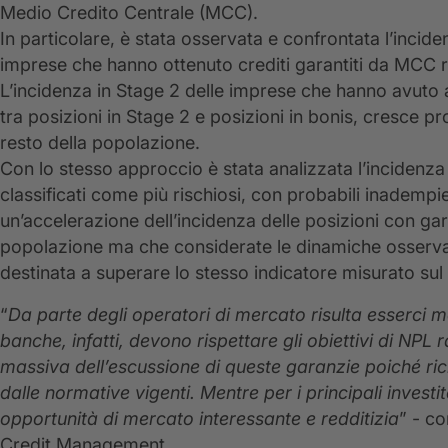
Medio Credito Centrale (MCC).
In particolare, è stata osservata e confrontata l’incide
imprese che hanno ottenuto crediti garantiti da MCC ri
L’incidenza in Stage 2 delle imprese che hanno avuto
tra posizioni in Stage 2 e posizioni in bonis, cresce 
resto della popolazione.
Con lo stesso approccio è stata analizzata l’incidenza i
classificati come più rischiosi, con probabili inadempi
un’accelerazione dell’incidenza delle posizioni con gar
popolazione ma che considerate le dinamiche osserva
destinata a superare lo stesso indicatore misurato sul 
“
Da parte degli operatori di mercato risulta esserci m
banche, infatti, devono rispettare gli obiettivi di NPL r
massiva dell’escussione di queste garanzie poiché ri
dalle normative vigenti. Mentre per i principali inves
opportunità di mercato interessante e redditizia
” - c
Credit Management.