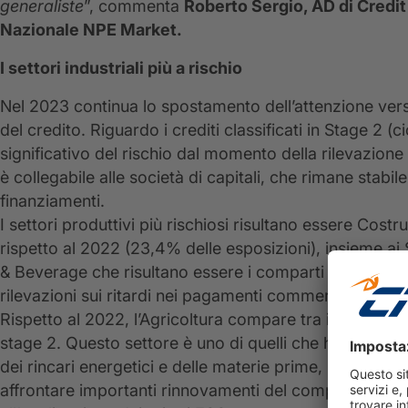
generaliste
”, commenta
Roberto Sergio, AD di Credit 
Nazionale NPE Market.
I settori industriali più a rischio
Nel 2023 continua lo spostamento dell’attenzione verso
del credito. Riguardo i crediti classificati in Stage 2 
significativo del rischio dal momento della rilevazione 
è collegabile alle società di capitali, che rimane stabil
finanziamenti.
I settori produttivi più rischiosi risultano essere Cost
rispetto al 2022 (23,4% delle esposizioni), insieme ai 
& Beverage che risultano essere i comparti più sottopr
rilevazioni sui ritardi nei pagamenti commerciali.
Rispetto al 2022, l’Agricoltura compare tra i settori 
stage 2. Questo settore è uno di quelli che ha soffert
dei rincari energetici e delle materie prime, increment
affrontare importanti rinnovamenti del comparto dovut