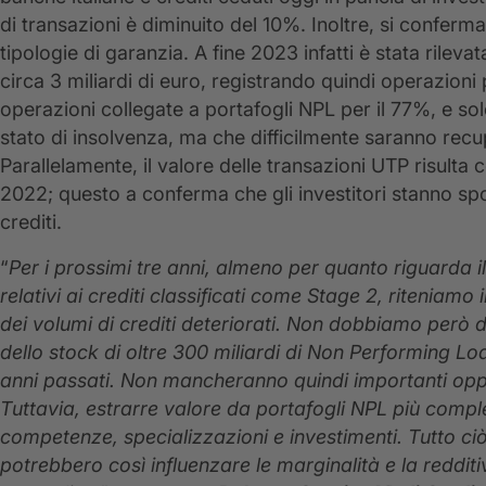
di transazioni è diminuito del 10%. Inoltre, si conferma
tipologie di garanzia. A fine 2023 infatti è stata rilev
circa 3 miliardi di euro, registrando quindi operazioni p
operazioni collegate a portafogli NPL per il 77%, e sol
stato di insolvenza, ma che difficilmente saranno recu
Parallelamente, il valore delle transazioni UTP risult
2022; questo a conferma che gli investitori stanno spo
crediti.
“
Per i prossimi tre anni, almeno per quanto riguarda i
relativi ai crediti classificati come Stage 2, ritenia
dei volumi di crediti deteriorati. Non dobbiamo però d
dello stock di oltre 300 miliardi di Non Performing Loa
anni passati. Non mancheranno quindi importanti oppor
Tuttavia, estrarre valore da portafogli NPL più comp
competenze, specializzazioni e investimenti. Tutto ci
potrebbero così influenzare le marginalità e la redditi