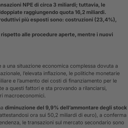
nsazioni NPE di circa 3 miliardi; tuttavia, le
ddoppiate raggiungendo quota 16,2 miliardi.
i produttivi più esposti sono: costruzioni (23,4%),
rispetto alle procedure aperte, mentre i nuovi
nte a una situazione economica complessa dovuta a
zionale, l’elevata inflazione, le politiche monetarie
liare e l’aumento dei costi di finanziamento per le
 a questi fattori e sta provando a rilanciarsi,
ari macroeconomici.
una
diminuzione del 9,9% dell’ammontare degli stock
attestandosi ora sui 50,2 miliardi di euro), a conferma
rotendenza, le transazioni sul mercato secondario sono