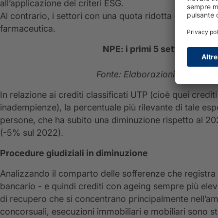
all’applicazione dei criteri ESG.
Al contrario, i settori con una quota ridotta di esposi
farmaceutica.
NPE: i primi 5 settori per q
Fonte: Elaborazioni CRIF (Per
In relazione ai crediti classificati UTP (cioè quei credi
inadempienze), la percentuale più rilevante di tale espos
persone, che ha subito una diminuzione rispetto al 202
(-5% sul 2022).
Procedure giudiziali in diminuzione
Analizzando il comparto delle sofferenze che registr
bancario - e quindi crediti con ageing sempre più eleva
di recupero che si concentrano principalmente nell’
concorsuali, esecuzioni immobiliari e mobiliari sono st