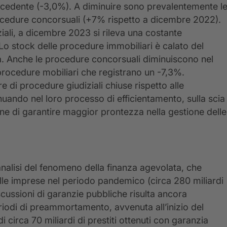
recedente (-3,0%). A diminuire sono prevalentemente l
cedure concorsuali (+7% rispetto a dicembre 2022).
ziali, a dicembre 2023 si rileva una costante
o stock delle procedure immobiliari è calato del
a. Anche le procedure concorsuali diminuiscono nel
procedure mobiliari che registrano un -7,3%.
e di procedure giudiziali chiuse rispetto alle
nuando nel loro processo di efficientamento, sulla scia
 fine di garantire maggior prontezza nella gestione delle
analisi del fenomeno della finanza agevolata, che
alle imprese nel periodo pandemico (circa 280 miliardi
escussioni di garanzie pubbliche risulta ancora
riodi di preammortamento, avvenuta all’inizio del
 circa 70 miliardi di prestiti ottenuti con garanzia