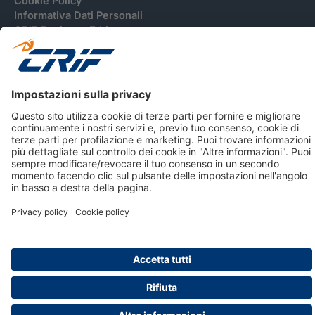
Cookie Policy
Informativa Dati Personali
CRIF Business Ethics
Accessibilità
Informativa Privacy Relativa Al Sistema Di Informazioni
Creditizie
© 2026 CRIF S.p.A. Tutti i diritti riservati.
Via della Beverara, 21 / 40131 Bologna / Italy Cap. Soc.
sottoscritto € 51.941.235,00 di cui versato € 51.806.190,00 |
R.E.A. n° 410952 | Reg. Impr. Bo, C.F. e P.IVA 02083271201
Società soggetta all'attività di direzione e coordinamento di
CRIBIS Holding S.r.l., Società con unico socio
Società con Sistema di Gestione Certificato da DNV ISO 9001,
ISO 45001, ISO/IEC 27001, ISO14001