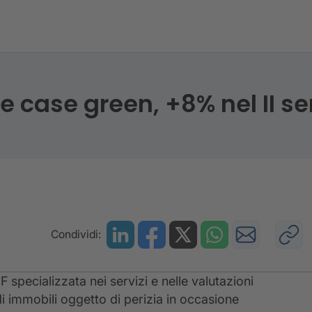
ce il valore delle case green, +8% nel II semestre 202
lle case green, +8% nel II 
Condividi:
 specializzata nei servizi e nelle valutazioni
i immobili oggetto di perizia in occasione