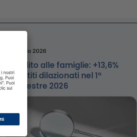
27 luglio 2026
Credito alle famiglie: +13,6%
prestiti dilazionati nel 1°
Semestre 2026