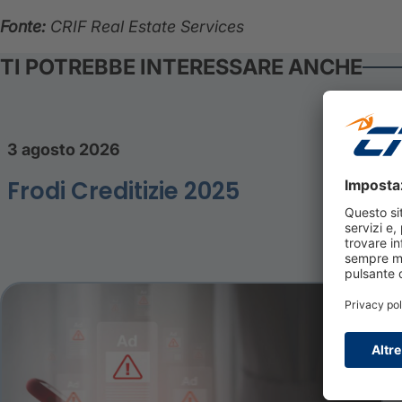
Fonte:
CRIF Real Estate Services
TI POTREBBE INTERESSARE ANCHE
3 agosto 2026
Frodi Creditizie 2025