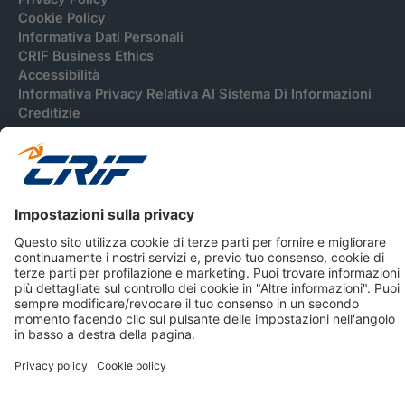
Cookie Policy
Informativa Dati Personali
CRIF Business Ethics
Accessibilità
Informativa Privacy Relativa Al Sistema Di Informazioni
Creditizie
© 2026 CRIF S.p.A. Tutti i diritti riservati.
Via della Beverara, 21 / 40131 Bologna / Italy Cap. Soc.
sottoscritto € 51.941.235,00 di cui versato € 51.806.190,00 |
R.E.A. n° 410952 | Reg. Impr. Bo, C.F. e P.IVA 02083271201
Società soggetta all'attività di direzione e coordinamento di
CRIBIS Holding S.r.l., Società con unico socio
Società con Sistema di Gestione Certificato da DNV ISO 9001,
ISO 45001, ISO/IEC 27001, ISO14001