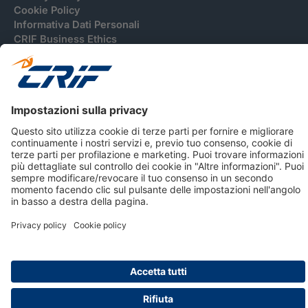
Cookie Policy
Informativa Dati Personali
CRIF Business Ethics
Accessibilità
Informativa Privacy Relativa Al Sistema Di Informazioni
Creditizie
© 2026 CRIF S.p.A. Tutti i diritti riservati.
Via della Beverara, 21 / 40131 Bologna / Italy Cap. Soc.
sottoscritto € 51.941.235,00 di cui versato € 51.806.190,00 |
R.E.A. n° 410952 | Reg. Impr. Bo, C.F. e P.IVA 02083271201
Società soggetta all'attività di direzione e coordinamento di
CRIBIS Holding S.r.l., Società con unico socio
Società con Sistema di Gestione Certificato da DNV ISO 9001,
ISO 45001, ISO/IEC 27001, ISO14001