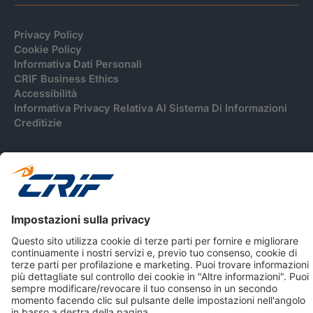
Privacy Policy
Cookie Policy
Informativa Dati Personali
CRIF Business Ethics
Accessibilità
Informativa Privacy Relativa Al Sistema Di Informazioni
Creditizie
© 2026 CRIF S.p.A. Tutti i diritti riservati.
Via della Beverara, 21 / 40131 Bologna / Italy Cap. Soc.
sottoscritto € 51.941.235,00 di cui versato € 51.806.190,00 |
R.E.A. n° 410952 | Reg. Impr. Bo, C.F. e P.IVA 02083271201
Società soggetta all'attività di direzione e coordinamento di
CRIBIS Holding S.r.l., Società con unico socio
Società con Sistema di Gestione Certificato da DNV ISO 9001,
ISO 45001, ISO/IEC 27001, ISO14001