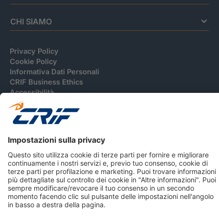
CHI SIAMO
Privacy Policy
Cookie Policy
Informativa Dati Personali
CRIF Business Ethics
Accessibilità
Informativa Privacy Relativa Al Sistema Di Informazioni
Creditizie
© 2026 CRIF S.p.A. Tutti i diritti riservati.
Via della Beverara, 21 / 40131 Bologna / Italy Cap. Soc.
sottoscritto € 51.941.235,00 di cui versato € 51.806.190,00 |
R.E.A. n° 410952 | Reg. Impr. Bo, C.F. e P.IVA 02083271201
Società soggetta all'attività di direzione e coordinamento di
CRIBIS Holding S.r.l., Società con unico socio