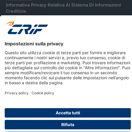
Informativa Privacy Relativa Al Sistema Di Informazioni
Creditizie
© 2026 CRIF S.p.A. Tutti i diritti riservati.
Via della Beverara, 21 / 40131 Bologna / Italy Cap. Soc.
sottoscritto € 51.941.235,00 di cui versato € 51.806.190,00 |
R.E.A. n° 410952 | Reg. Impr. Bo, C.F. e P.IVA 02083271201
Società soggetta all'attività di direzione e coordinamento di
CRIBIS Holding S.r.l., Società con unico socio
Società con Sistema di Gestione Certificato da DNV ISO 9001,
ISO 45001, ISO/IEC 27001, ISO14001