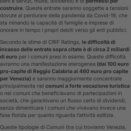
beni e servizi, multe, dividendi) e di
permessi per
costruire
. Queste entrate saranno soggette a tensioni
dovute al perdurare della pandemia da Covid-19, che
sta minando la capacità di famiglie e imprese di
onorare in tempo i propri debiti verso gli enti pubblici.
Secondo le stime di CRIF Ratings,
le difficoltà di
incasso delle entrate sopra citate è di circa 2 miliardi
di euro
per i comuni presi in esame. Queste difficoltà
avranno una manifestazione eterogenea
(dai 100 euro
pro-capite di Reggio Calabria ai 460 euro pro capite
per Venezia)
e saranno maggiormente concentrate
principalmente nei
comuni a forte vocazione turistica
o nei comuni che beneficiavano di partecipazioni in
società, che garantivano un flusso certo di dividendi,
senza dimenticare i comuni che vivevano invece una
fase florida per quanto riguarda l’attività edilizia.
Queste tipologie di Comuni (tra cui troviamo Venezia,