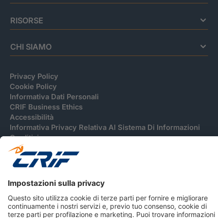
RISORSE
CHI SIAMO
Privacy Policy
Cookie Policy
Informativa Dati Personali
CRIF Business Ethics
Accessibilità
Informativa Privacy Relativa Al Sistema Di Informazioni
Creditizie
© 2026 CRIF S.p.A. Tutti i diritti riservati.
Via della Beverara, 21 / 40131 Bologna / Italy Cap. Soc.
sottoscritto € 51.941.235,00 di cui versato € 51.806.190,00 |
R.E.A. n° 410952 | Reg. Impr. Bo, C.F. e P.IVA 02083271201