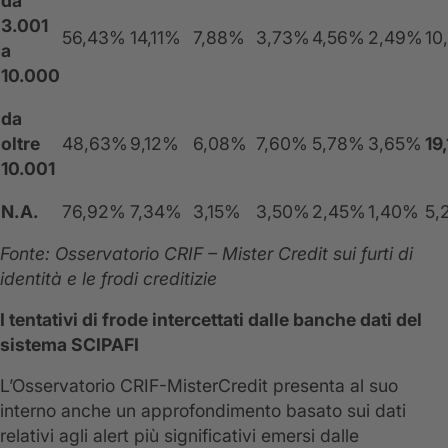
da
3
.001
56,43%
14,11%
7,88%
3,73%
4,56%
2,49%
10
a
10.000
da
oltre
48,63%
9,12%
6,08%
7,60%
5,78%
3,65%
19
10.001
N.A.
76,92%
7,34%
3,15%
3,50%
2,45%
1,40%
5,
Fonte: Osservatorio CRIF – Mister Credit sui furti di
identità e le frodi creditizie
I tentativi di frode intercettati dalle banche dati del
sistema SCIPAFI
L’Osservatorio CRIF-MisterCredit presenta al suo
interno anche un approfondimento basato sui dati
relativi agli alert più significativi emersi dalle