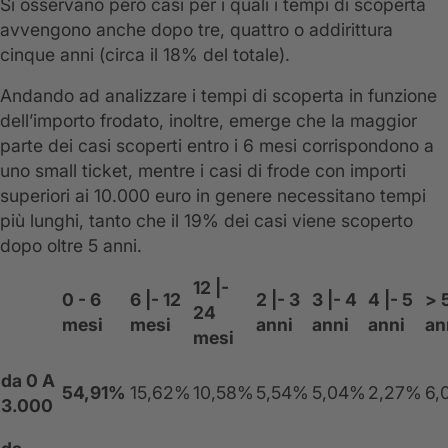
Si osservano però casi per i quali i tempi di scoperta
avvengono anche dopo tre, quattro o addirittura
cinque anni (circa il 18% del totale).
Andando ad analizzare i tempi di scoperta in funzione
dell’importo frodato, inoltre, emerge che la maggior
parte dei casi scoperti entro i 6 mesi corrispondono a
uno small ticket, mentre i casi di frode con importi
superiori ai 10.000 euro in genere necessitano tempi
più lunghi, tanto che il 19% dei casi viene scoperto
dopo oltre 5 anni.
12 |-
0 - 6
6 |- 12
2 |- 3
3 |- 4
4 |- 5
> 
24
mesi
mesi
anni
anni
anni
an
mesi
da 0 A
54,91%
15,62%
10,58%
5,54%
5,04%
2,27%
6,
3.000