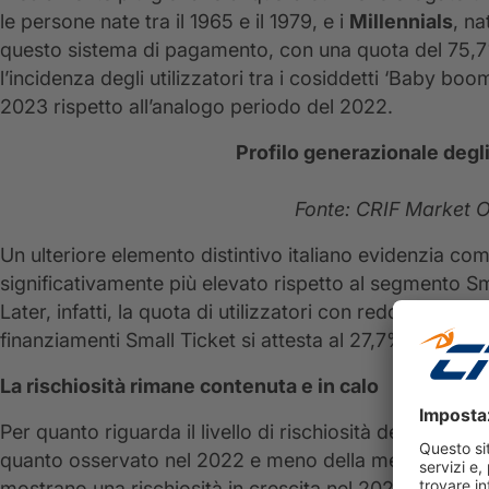
le persone nate tra il 1965 e il 1979, e i
Millennials
, na
questo sistema di pagamento, con una quota del 75,7%
l’incidenza degli utilizzatori tra i cosiddetti ‘Baby boom
2023 rispetto all’analogo periodo del 2022.
Profilo generazionale degli 
Fonte: CRIF Market 
Un ulteriore elemento distintivo italiano evidenzia com
significativamente più elevato rispetto al segmento S
Later, infatti, la quota di utilizzatori con reddito sup
finanziamenti Small Ticket si attesta al 27,7%.
La rischiosità rimane contenuta e in calo
Per quanto riguarda il livello di rischiosità dei clienti,
quanto osservato nel 2022 e meno della metà dei finan
mostrano una rischiosità in crescita nel 2023.