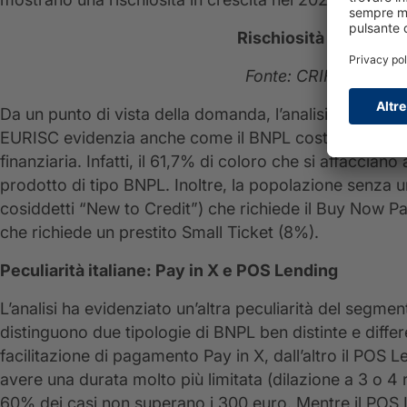
Rischiosità BNPL e Sm
Fonte: CRIF Market 
Da un punto di vista della domanda, l’analisi CRIF sul 
EURISC evidenzia anche come il BNPL costituisca sul m
finanziaria. Infatti, il 61,7% di coloro che si affacciano
prodotto di tipo BNPL. Inoltre, la popolazione senza un
cosiddetti “New to Credit”) che richiede il Buy Now Pa
che richiede un prestito Small Ticket (8%).
Peculiarità italiane: Pay in X e POS Lending
L’analisi ha evidenziato un’altra peculiarità del segment
distinguono due tipologie di BNPL ben distinte e differe
facilitazione di pagamento Pay in X, dall’altro il POS L
avere una durata molto più limitata (dilazione a 3 o 4 
60% dei casi non superano i 300 euro. Mentre il POS L