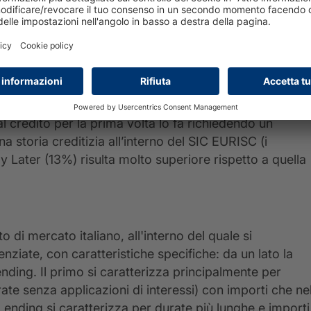
all Ticket a confronto
Outlook sul BNPL 2024
patrimonio del Sistema di Informazioni Creditizie
ercato italiano un acceleratore dell’inclusione
 al credito per la prima volta lo fa richiedendo un
a storia creditizia all’interno del SIC EURISC (i
y Later (13%) risulta molto superiore rispetto a quella
o di mercato italiano, all'interno del quale si
nziate, con caratteristiche specifiche: da un lato la
ending. Il primo si caratterizza principalmente per
rate senza applicazioni di interessi) con importi che ne
ending si caratterizza per durate più lunghe e importi