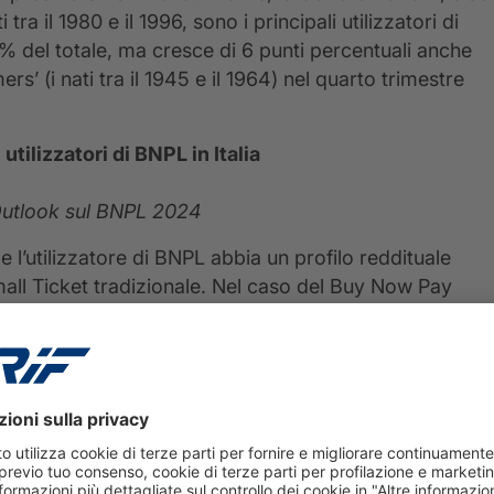
ti tra il 1980 e il 1996, sono i principali utilizzatori di
 del totale, ma cresce di 6 punti percentuali anche
ers’ (i nati tra il 1945 e il 1964) nel quarto trimestre
utilizzatori di BNPL in Italia
Outlook sul BNPL 2024
e l’utilizzatore di BNPL abbia un profilo reddituale
mall Ticket tradizionale. Nel caso del Buy Now Pay
eriore a 1600€ è intorno al 40% mentre per i
 si rileva come essa per il BNPL sia in calo rispetto a
ziamenti Small Ticket, che peraltro al contrario