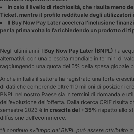
In calo il livello di rischiosità, che risulta meno 
Ticket, mentre il profilo reddituale degli utilizzatori
Il Buy Now Pay Later accelera l’inclusione finanzia
per la prima volta lo fa richiedendo un prodotto di t
Negli ultimi anni il
Buy Now Pay Later (BNPL)
ha acqui
alternativi, con una crescita mondiale in termini di va
raggiungendo una quota del 5% della spesa globale per
Anche in Italia il settore ha registrato una forte cresc
di dati che comprende oltre 110 milioni di posizioni cre
BNPL nel nostro Paese sia in termini di domanda e util
dell’evoluzione dell’offerta. Dalla ricerca CRIF risulta c
semestre 2023 è
in crescita del +35%
rispetto allo s
diffusione dell’ecommerce.
“
Il continuo sviluppo del BNPL può essere attribuito a