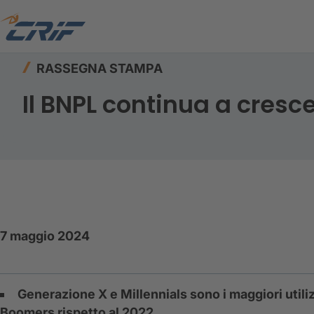
Home
Risorse
Rassegna stampa
Il BNPL co
RASSEGNA STAMPA
Il BNPL continua a cresce
7 maggio 2024
Generazione X e Millennials sono i maggiori utili
Boomers rispetto al 2022.