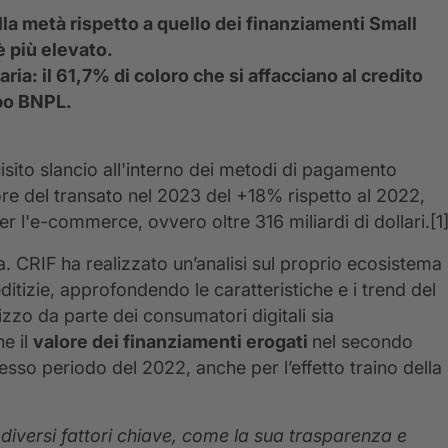
della metà rispetto a quello dei finanziamenti Small
 è più elevato.
ria: il 61,7% di coloro che si affacciano al credito
ipo BNPL.
sito slancio all'interno dei metodi di pagamento
lore del transato nel 2023 del +18% rispetto al 2022,
 l'e-commerce, ovvero oltre 316 miliardi di dollari.
[1
ita. CRIF ha realizzato un’analisi sul proprio ecosistema
ditizie, approfondendo le caratteristiche e i trend del
izzo da parte dei consumatori digitali sia
he il
valore dei finanziamenti erogati
nel secondo
tesso periodo del 2022, anche per l’effetto traino della
 diversi fattori chiave, come la sua trasparenza e