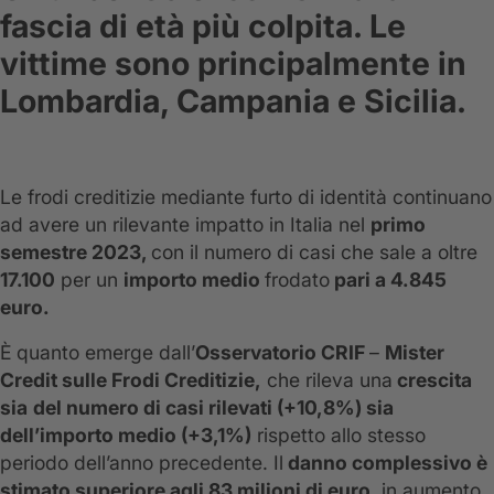
fascia di età più colpita. Le
vittime sono principalmente in
Lombardia, Campania e Sicilia.
Le frodi creditizie mediante furto di identità continuano
ad avere un rilevante impatto in Italia nel
primo
semestre 2023,
con il numero di casi che sale a oltre
17.100
per un
importo medio
frodato
pari a 4.845
euro.
È quanto emerge dall’
Osservatorio CRIF
–
Mister
Credit sulle Frodi Creditizie,
che rileva una
crescita
sia
del numero di casi rilevati (+10,8%) sia
dell’importo medio (+3,1%)
rispetto allo stesso
periodo dell’anno precedente. Il
danno complessivo è
stimato superiore agli 83 milioni di euro
, in aumento