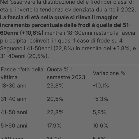
Nell’osservare la distribuzione delle frodi per classi di
età si inverte la tendenza evidenziata durante il 2022.
La fascia di età nella quale si rileva il maggior
incremento percentuale delle frodi è quella dei 51-
60enni (+10,6%)
mentre i 18-30enni restano la fascia
più colpita, coinvolti in quasi 1 caso di frode su 4.
Seguono i 41-50enni (22,8%) in crescita del +5,8%, e i
31-40enni (20,5%).
Fasce d’età della
Quota % I
Variazione %
vittima
semestre 2023
18-30 anni
23,8%
-10,1%
31-40 anni
20,5%
-5,3%
41-50 anni
22,8%
5,8%
51-60 anni
17,9%
10,6%
>60 anni
14,4%
5,8%