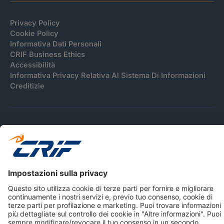
Privacy Policy
Cookie Policy
Informativa Dati Personali
CRIF Business Ethics
Accessibilità
Informativa Privacy Relativa Al Sistema Di Informazioni
Creditizie
© 2026 CRIF S.p.A. Tutti i diritti riservati.
Via della Beverara, 21 / 40131 Bologna / Italy Cap. Soc.
sottoscritto € 51.941.235,00 di cui versato € 51.806.190,00 |
R.E.A. n° 410952 | Reg. Impr. Bo, C.F. e P.IVA 02083271201
Società soggetta all'attività di direzione e coordinamento di
CRIBIS Holding S.r.l., Società con unico socio
Società con Sistema di Gestione Certificato da DNV ISO 9001,
ISO 45001, ISO/IEC 27001, ISO14001