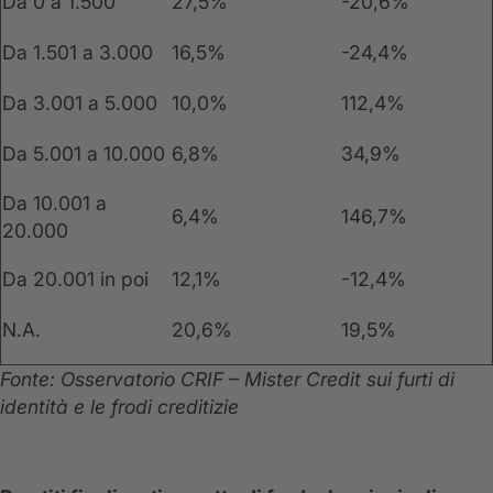
Da 0 a 1.500
27,5%
-20,6%
Da 1.501 a 3.000
16,5%
-24,4%
Da 3.001 a 5.000
10,0%
112,4%
Da 5.001 a 10.000
6,8%
34,9%
Da 10.001 a
6,4%
146,7%
20.000
Da 20.001 in poi
12,1%
-12,4%
N.A.
20,6%
19,5%
Fonte: Osservatorio CRIF – Mister Credit sui furti di
identità e le frodi creditizie