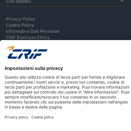
CHI SIAMO
Privacy Policy
Cookie Policy
Informativa Dati Personali
CRIF Business Ethics
Accessibilità
Informativa Privacy Relativa Al Sistema Di Informazioni
Creditizie
© 2026 CRIF S.p.A. Tutti i diritti riservati.
Via della Beverara, 21 / 40131 Bologna / Italy Cap. Soc.
sottoscritto € 51.941.235,00 di cui versato € 51.806.190,00 |
R.E.A. n° 410952 | Reg. Impr. Bo, C.F. e P.IVA 02083271201
Società soggetta all'attività di direzione e coordinamento di
CRIBIS Holding S.r.l., Società con unico socio
Società con Sistema di Gestione Certificato da DNV ISO 9001,