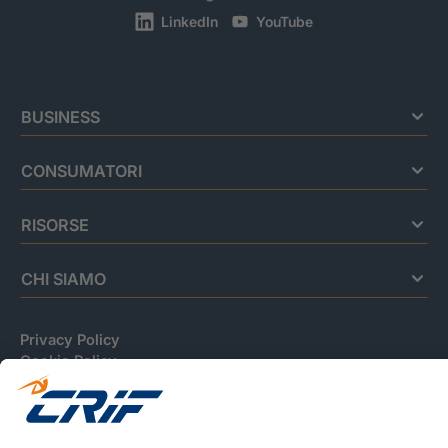
LinkedIn
YouTube
BUSINESS
CONSUMATORI
RISORSE
CHI SIAMO
Privacy Policy
Cookie Policy
Informativa Dati Personali
CRIF Business Ethics
Accessibilità
Informativa Privacy Relativa Al Sistema Di Informazioni