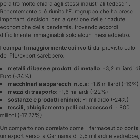
peraltro molto chiara agli stessi industriali tedeschi.
Recentemente si è riunito l’Eurogruppo che ha preso
importanti decisioni per la gestione delle ricadute
economiche della pandemia, trovando accordi
difficilmente immaginabili solo alcuni mesi addietro.
I
comparti maggiormente coinvolti
dal previsto calo
del PIL/export sarebbero:
metalli di base e prodotti di metallo
: -3,2 miliardi di
Euro (-34%)
macchinari e apparecchi n.c.a
: -1,6 miliardi (-19%)
mezzi di trasporto
: -1,6 miliardi (-22%)
sostanze e prodotti chimici
: -1 miliardo (-24%)
tessili, abbigliamento pelli ed accessori
: - 800
milioni (-17,27%)
Un comparto non correlato come il farmaceutico conta
un export verso la Germania di 3,5 miliardi e vedrebbe,