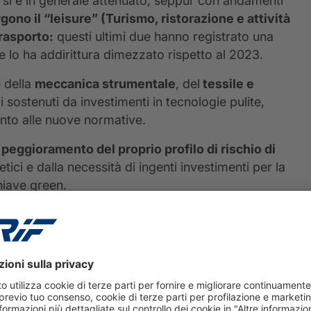
ne si è in generale attenuato, seppur con andamenti
gono il “leisure” (Turismo, ristorazione e attività
trasporto:
questi ultimi due hanno registrato una
he lo ha addirittura dimezzato rispetto al 2023.
 della
meccanica strumentale
, del
tessile e
ri sostenuti da investimenti in tecnologie pulite,
ento alle nuove normative.
n peggioramento del proprio profilo di rischio di
ici e dalla necessità di ingenti investimenti per la
chiave green.
a, la farmaceutica e l’oil & gas:
la farmaceutica è
elevati di riconversione dei processi produttivi, mentre
mento grazie alla riduzione dell’uso di combustibili
bili, pur restando uno dei comparti meno virtuosi.
e medio per settore