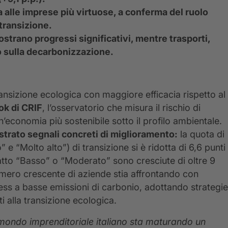
a alle imprese più virtuose, a conferma del ruolo
transizione.
trano progressi significativi, mentre trasporti,
do sulla decarbonizzazione.
ransizione ecologica con maggiore efficacia rispetto al
ok di CRIF
, l’osservatorio che misura il rischio di
n’economia più sostenibile sotto il profilo ambientale.
strato segnali concreti di miglioramento:
la quota di
” e “Molto alto”) di transizione si è ridotta di 6,6 punti
patto “Basso” o “Moderato” sono cresciute di oltre 9
mero crescente di aziende stia affrontando con
ess a basse emissioni di carbonio, adottando strategie
ti alla transizione ecologica.
 mondo imprenditoriale italiano sta maturando un