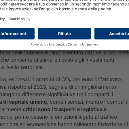
 nella valutazione del rischio di
ione delle imprese è rappresentato dal livello corrente
che consente di stimare i costi e gli investimenti
a livello settoriale.
siva, espressi in grammi di CO₂ per euro di fatturato.
va rispetto al 2023, segnale di un miglioramento –
angono differenze significative tra i comparti.
I
za di capitale umano
, come i servizi, mentre i comparti
icolarmente
critici sono i trasporti e logistica e
va: nel primo pesano le emissioni legate al traffico
à tecniche ed economiche hanno rallentato l’adozione di