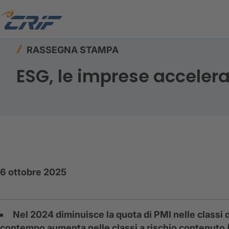
Home
Risorse
Rassegna stampa
ESG, le im
RASSEGNA STAMPA
ESG, le imprese accelera
6 ottobre 2025
Nel 2024 diminuisce la quota di PMI nelle classi di
contempo aumenta nelle classi a rischio contenuto (