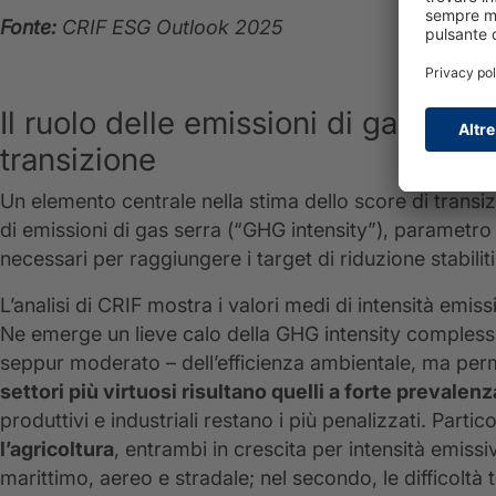
Fonte:
CRIF ESG Outlook 2025
Il ruolo delle emissioni di gas serra
transizione
Un elemento centrale nella stima dello score di transiz
di emissioni di gas serra (“GHG intensity”), parametro 
necessari per raggiungere i target di riduzione stabiliti 
L’analisi di CRIF mostra i valori medi di intensità emis
Ne emerge un lieve calo della GHG intensity complessi
seppur moderato – dell’efficienza ambientale, ma perm
settori più virtuosi risultano quelli a forte prevalen
produttivi e industriali restano i più penalizzati. Part
l’agricoltura
, entrambi in crescita per intensità emissi
marittimo, aereo e stradale; nel secondo, le difficolt