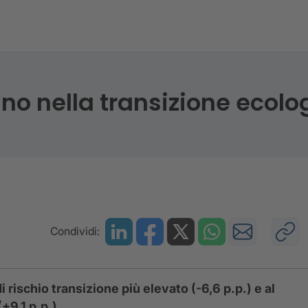
prese accelerano nella transizione ecologica
no nella transizione ecolo
Condividi:
 rischio transizione più elevato (-6,6 p.p.) e al
+9,1 p.p.).