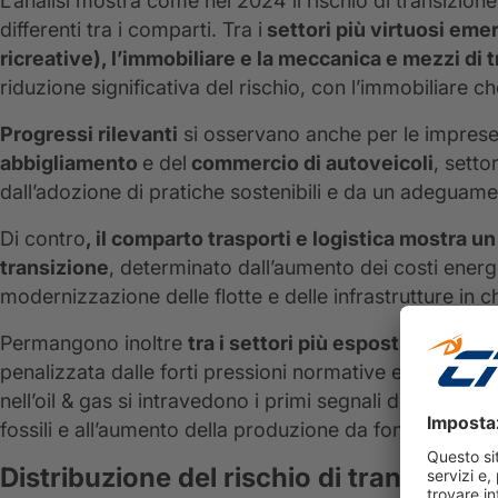
L’analisi mostra come nel 2024 il rischio di transizio
differenti tra i comparti. Tra i
settori più virtuosi emer
ricreative), l’immobiliare e la meccanica e mezzi di 
riduzione significativa del rischio, con l’immobiliare c
Progressi rilevanti
si osservano anche per le imprese
abbigliamento
e del
commercio di autoveicoli
, setto
dall’adozione di pratiche sostenibili e da un adeguam
Di contro
, il comparto trasporti e logistica mostra u
transizione
, determinato dall’aumento dei costi energet
modernizzazione delle flotte e delle infrastrutture in 
Permangono inoltre
tra i settori più esposti la chimic
penalizzata dalle forti pressioni normative e dai costi 
nell’oil & gas si intravedono i primi segnali di migliora
fossili e all’aumento della produzione da fonti rinnova
Distribuzione del rischio di transizion