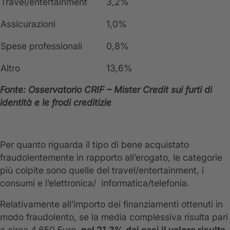
Travel/entertainment
3,2%
Assicurazioni
1,0%
Spese professionali
0,8%
Altro
13,6%
Fonte:
Osservatorio
CRIF – Mister Credit sui furti di
identità e le frodi creditizie
Per quanto riguarda il tipo di bene acquistato
fraudolentemente in rapporto all’erogato, le categorie
più colpite sono quelle del travel/entertainment, i
consumi e l’elettronica/ informatica/telefonia.
Relativamente all’importo dei finanziamenti ottenuti in
modo fraudolento, se la media complessiva risulta pari
a circa 4.650 Euro,
nel 21,3% dei casi il valore risulta