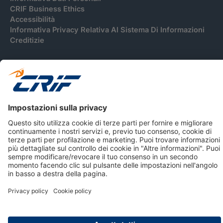
CRIF Business Ethics
Accessibilità
Informativa Privacy Relativa Al Sistema Di Informazioni
Creditizie
© 2026 CRIF S.p.A. Tutti i diritti riservati.
Via della Beverara, 21 / 40131 Bologna / Italy Cap. Soc.
sottoscritto € 51.941.235,00 di cui versato € 51.806.190,00 |
R.E.A. n° 410952 | Reg. Impr. Bo, C.F. e P.IVA 02083271201
Società soggetta all'attività di direzione e coordinamento di
CRIBIS Holding S.r.l., Società con unico socio
Società con Sistema di Gestione Certificato da DNV ISO 9001,
ISO 45001, ISO/IEC 27001, ISO14001