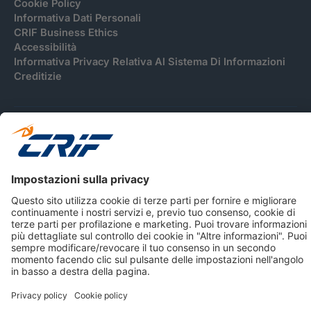
Cookie Policy
Informativa Dati Personali
CRIF Business Ethics
Accessibilità
Informativa Privacy Relativa Al Sistema Di Informazioni
Creditizie
© 2026 CRIF S.p.A. Tutti i diritti riservati.
Via della Beverara, 21 / 40131 Bologna / Italy Cap. Soc.
sottoscritto € 51.941.235,00 di cui versato € 51.806.190,00 |
R.E.A. n° 410952 | Reg. Impr. Bo, C.F. e P.IVA 02083271201
Società soggetta all'attività di direzione e coordinamento di
CRIBIS Holding S.r.l., Società con unico socio
Società con Sistema di Gestione Certificato da DNV ISO 9001,
ISO 45001, ISO/IEC 27001, ISO14001