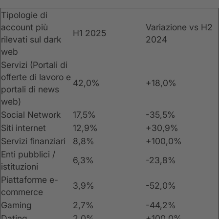
Tipologie di
account più
Variazione vs H2
H1 2025
rilevati sul dark
2024
web
Servizi (Portali di
offerte di lavoro e
42,0%
+18,0%
portali di news
web)
Social Network
17,5%
-35,5%
Siti internet
12,9%
+30,9%
Servizi finanziari
8,8%
+100,0%
Enti pubblici /
6,3%
-23,8%
istituzioni
Piattaforme e-
3,9%
-52,0%
commerce
Gaming
2,7%
-44,2%
Dating
2,0%
+100,0%