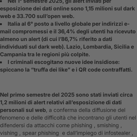
Nel 1° semestre 2025, gli alert inviati per
esposizione dei dati online sono 1,15 milioni sul dark
web e 33.700 sull’open web.
Italia al 6° posto a livello globale per indirizzi e-
mail compromessi e il 36,4% degli utenti ha ricevuto
almeno un alert (di cui l’86,7% riferito a dati
individuati sul dark web). Lazio, Lombardia, Sicilia e
Campania tra le regioni più colpite.
I criminali escogitano nuove idee insidiose:
spiccano la “truffa dei like” e i QR code contraffatti.
Nel primo semestre del 2025 sono stati inviati circa
1,2 milioni di alert relativi all’esposizione di dati
personali sul web
, a conferma della diffusione del
fenomeno e delle difficoltà che incontrano gli utenti nel
difendersi da attacchi come phishing , smishing ,
vishing , spear phishing e dall’impiego di infostealer ,