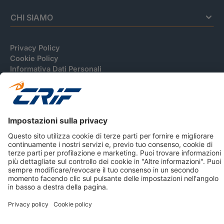
CHI SIAMO
Privacy Policy
Cookie Policy
Informativa Dati Personali
CRIF Business Ethics
Accessibilità
Informativa Privacy Relativa Al Sistema Di Informazioni
Creditizie
© 2026 CRIF S.p.A. Tutti i diritti riservati.
Via della Beverara, 21 / 40131 Bologna / Italy Cap. Soc.
sottoscritto € 51.941.235,00 di cui versato € 51.806.190,00 |
R.E.A. n° 410952 | Reg. Impr. Bo, C.F. e P.IVA 02083271201
Società soggetta all'attività di direzione e coordinamento di
CRIBIS Holding S.r.l., Società con unico socio