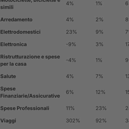
4%
1%
simili
Arredamento
4%
2%
Elettrodomestici
23%
9%
Elettronica
-9%
3%
1
Ristrutturazione e spese
-4%
1%
per la casa
Salute
4%
7%
1
Spese
6%
12%
1
Finanziarie/Assicurative
Spese Professionali
11%
23%
2
Viaggi
302%
92%
3