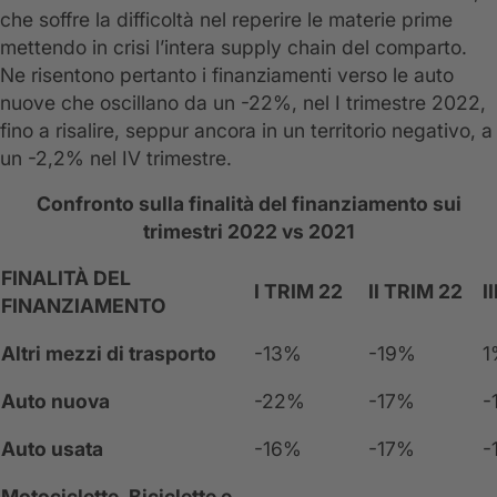
che soffre la difficoltà nel reperire le materie prime
mettendo in crisi l’intera supply chain del comparto.
Ne risentono pertanto i finanziamenti verso le auto
nuove che oscillano da un -22%, nel I trimestre 2022,
fino a risalire, seppur ancora in un territorio negativo, a
un -2,2% nel IV trimestre.
Confronto sulla finalità del finanziamento sui
trimestri 2022 vs 2021
FINALITÀ DEL
I TRIM 22
II TRIM 22
I
FINANZIAMENTO
Altri mezzi di trasporto
-13%
-19%
1
Auto nuova
-22%
-17%
-
Auto usata
-16%
-17%
-
Motociclette, Biciclette e