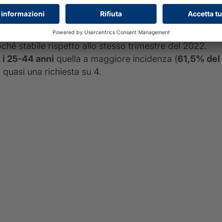
RIF di Informazioni Creditizie
hé stabile rispetto allo stesso trimestre del 2022.
 i 25-44 anni
quella a maggiore incidenza (
61,5% del
quasi una richiesta su 4.