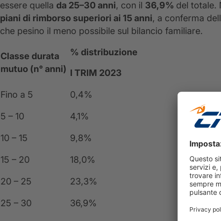
essere quella
da 25–30 anni
, con il
36,9%
del totale
piani di rimborso superiori ai 15 anni
, a conferma dell
che pesino il meno possibile sul bilancio familiare.
% distribuzione
Classe durata
mutuo (n° anni)
I TRIM 2023
Fino a 5
0,4%
5 – 10
4,1%
10 – 15
9,8%
15 – 20
18,0%
20 – 25
23,3%
25 – 30
36,9%