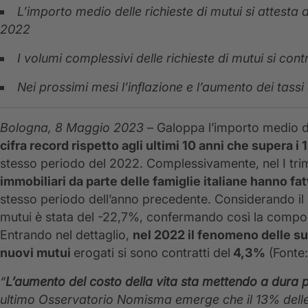
L’importo medio delle richieste di mutui si attesta 
2022
I volumi complessivi delle richieste di mutui si co
Nei prossimi mesi l’inflazione e l’aumento dei tass
Bologna, 8 Maggio 2023
– Galoppa l’importo medio dei m
cifra record rispetto agli ultimi 10 anni che supera
stesso periodo del 2022. Complessivamente, nel I tri
immobiliari da parte delle famiglie italiane hanno 
stesso periodo dell’anno precedente. Considerando il 
mutui è stata del -22,7%, confermando così la compone
Entrando nel dettaglio,
nel 2022 il fenomeno delle s
nuovi mutui
erogati si sono contratti del
4,3%
(Fonte:
“
L’aumento del costo della vita sta mettendo a dura pr
ultimo Osservatorio Nomisma emerge che il 13% delle fam