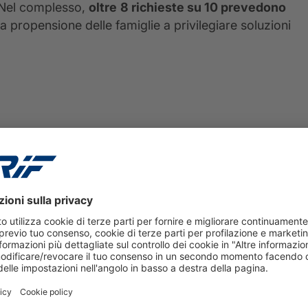
. Nel complesso,
oltre
8 richieste su 10 prevedono
a propensione delle famiglie a privilegiare soluzioni