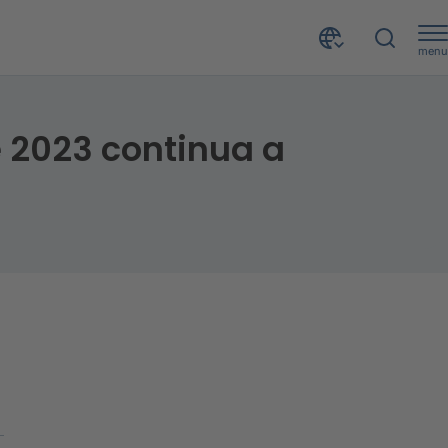
menu
Le famiglie soffrono il caro vita: nel primo trimestre 2023 continua a crescere l’importo medio dei mutui immobiliari
re 2023 continua a