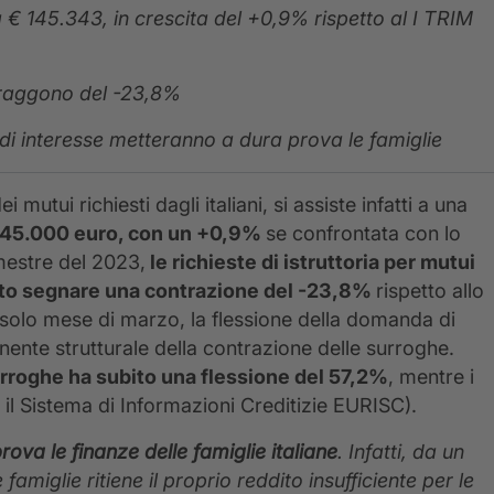
a € 145.343, in crescita del +0,9% rispetto al I TRIM
ntraggono del -23,8%
i di interesse metteranno a dura prova le famiglie
utui richiesti dagli italiani, si assiste infatti a una
 i 145.000 euro, con un +0,9%
se confrontata con lo
mestre del 2023,
le richieste di istruttoria per mutui
fatto segnare una contrazione del -23,8%
rispetto allo
solo mese di marzo, la flessione della domanda di
nte strutturale della contrazione delle surroghe.
urroghe ha subito una flessione del 57,2%
, mentre i
 il Sistema di Informazioni Creditizie EURISC).
ova le finanze delle famiglie italiane
. Infatti, da un
iglie ritiene il proprio reddito insufficiente per le