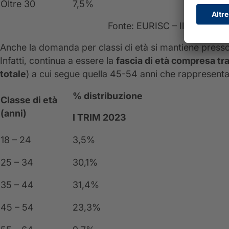
Oltre 30
7,5%
Fonte: EURISC – Il Sistema C
Anche la domanda per classi di età si mantiene pressoc
Infatti, continua a essere la
fascia di età compresa tra
totale
) a cui segue quella 45-54 anni che rappresenta 
% distribuzione
Classe di età
(anni)
I TRIM 2023
18 – 24
3,5%
25 – 34
30,1%
35 – 44
31,4%
45 – 54
23,3%