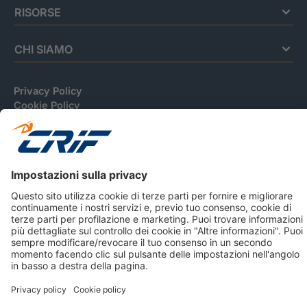
RISORSE
CHI SIAMO
Privacy Policy
Cookie Policy
Informativa Dati Personali
CRIF Business Ethics
Accessibilità
Informativa Privacy Relativa Al Sistema Di Informazioni
Creditizie
© 2026 CRIF S.p.A. Tutti i diritti riservati.
Via della Beverara, 21 / 40131 Bologna / Italy Cap. Soc.
sottoscritto € 51.941.235,00 di cui versato € 51.806.190,00 |
R.E.A. n° 410952 | Reg. Impr. Bo, C.F. e P.IVA 02083271201
Società soggetta all'attività di direzione e coordinamento di