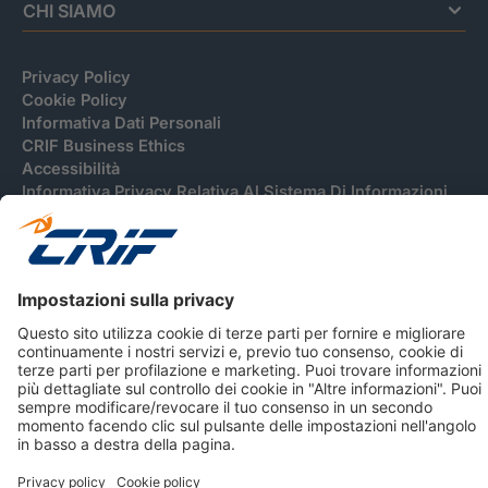
CHI SIAMO
Privacy Policy
Cookie Policy
Informativa Dati Personali
CRIF Business Ethics
Accessibilità
Informativa Privacy Relativa Al Sistema Di Informazioni
Creditizie
© 2026 CRIF S.p.A. Tutti i diritti riservati.
Via della Beverara, 21 / 40131 Bologna / Italy Cap. Soc.
sottoscritto € 51.941.235,00 di cui versato € 51.806.190,00 |
R.E.A. n° 410952 | Reg. Impr. Bo, C.F. e P.IVA 02083271201
Società soggetta all'attività di direzione e coordinamento di
CRIBIS Holding S.r.l., Società con unico socio
Società con Sistema di Gestione Certificato da DNV ISO 9001,