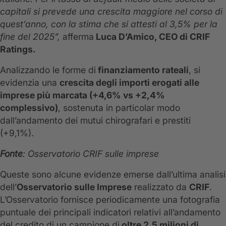
capitali si prevede una crescita maggiore nel corso di
quest’anno, con la stima che si attesti al 3,5% per la
fine del 2025”,
afferma
Luca D’Amico, CEO di CRIF
Ratings.
Analizzando le forme di
finanziamento rateali
, si
evidenzia una
crescita degli importi erogati alle
imprese più marcata (+4,6% vs +2,4%
complessivo)
, sostenuta in particolar modo
dall’andamento dei mutui chirografari e prestiti
(+9,1%).
Fonte
: Osservatorio CRIF sulle imprese
Queste sono alcune evidenze emerse dall’ultima analisi
dell’
Osservatorio sulle Imprese
realizzato da
CRIF
.
L’Osservatorio fornisce periodicamente una fotografia
puntuale dei principali indicatori relativi all’andamento
del credito di un campione di
oltre 2,5 milioni di