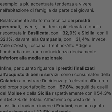
esempio la più accentuata tendenza a vivere
nell’abitazione di famiglia da parte dei giovani.
Relativamente alla forma tecnica dei
prestiti
personali
, invece, l’incidenza più elevata è quella
riscontrata in
Basilicata,
con il
32,9%
e
Sicilia
, con il
32,1%
, davanti alla
Campania
, con il
31,4%
. Invece,
Valle d’Aosta, Toscana, Trentino-Alto Adige e
Lombardia mostrano un’incidenza decisamente
inferiore alla media nazionale
.
Infine, per quanto riguarda
i prestiti finalizzati
all’acquisto di beni e servizi
, sono i consumatori della
Calabria
a mostrare l’incidenza più elevata all’interno
del proprio portafoglio, con il
57,8%
, seguiti da quelli
del
Molise
e della
Sicilia
rispettivamente con il
54,3%
e il
54,7%
del totale. All’estremo opposto della
classifica troviamo invece i
Friulani
, con una quota
pari solamente al
43,5%
del totale.