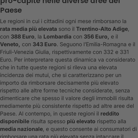
pro-capite nelle diverse aree del
Paese
Le regioni in cui i cittadini ogni mese rimborsano la
rata media più elevata
sono il
Trentino-Alto Adige
,
con
388 Euro
, la
Lombardia
con
356 Euro,
e il
Veneto,
con
343 Euro
. Seguono l’Emilia-Romagna e il
Friuli-Venezia Giulia, rispettivamente con 332 e 331
Euro. Per interpretare questa dinamica va considerato
che in tutte queste regioni si rileva una elevata
incidenza dei mutui, che si caratterizzano per un
importo da rimborsare decisamente più elevato
rispetto alle altre forme tecniche considerate, senza
dimenticare che spesso il valore degli immobili risulta
mediamente più consistente rispetto ad altre aree del
Paese. Al contempo, in queste regioni il
reddito
disponibile
risulta spesso
più elevato
rispetto alla
media nazionale
, e questo consente ai consumatori di
rimborsare una rata più elevata senza intaccare il