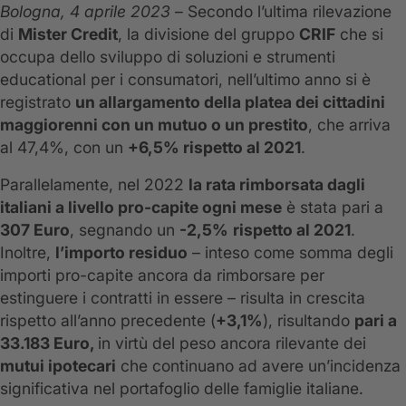
Bologna, 4 aprile 2023
– Secondo l’ultima rilevazione
di
Mister Credit
, la divisione del gruppo
CRIF
che si
occupa dello sviluppo di soluzioni e strumenti
educational per i consumatori, nell’ultimo anno si è
registrato
un allargamento della platea dei cittadini
maggiorenni con un mutuo o un prestito
, che arriva
al 47,4%, con un
+6,5% rispetto al 2021
.
Parallelamente, nel 2022
la rata rimborsata dagli
italiani a livello pro-capite ogni mese
è stata pari a
307 Euro
, segnando un
-2,5%
rispetto al 2021
.
Inoltre,
l’importo residuo
– inteso come somma degli
importi pro-capite ancora da rimborsare per
estinguere i contratti in essere – risulta in crescita
rispetto all’anno precedente (
+3,1%
), risultando
pari a
33.183 Euro,
in virtù del peso ancora rilevante dei
mutui ipotecari
che continuano ad avere un’incidenza
significativa nel portafoglio delle famiglie italiane.