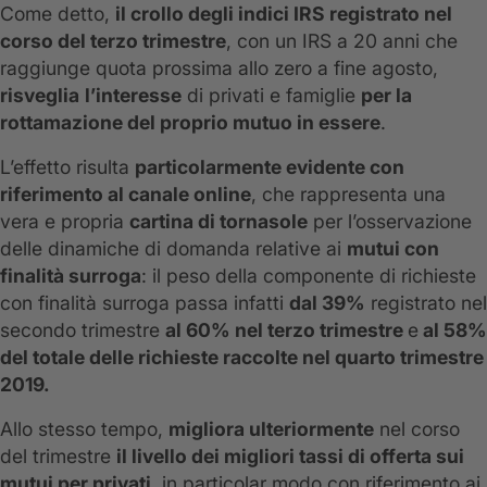
Come detto,
il crollo degli indici IRS registrato nel
corso del terzo trimestre
, con un IRS a 20 anni che
raggiunge quota prossima allo zero a fine agosto,
risveglia
l’interesse
di privati e famiglie
per la
rottamazione del proprio mutuo in essere
.
L’effetto risulta
particolarmente evidente con
riferimento al canale online
, che rappresenta una
vera e propria
cartina di tornasole
per l’osservazione
delle dinamiche di domanda relative ai
mutui con
finalità surroga
: il peso della componente di richieste
con finalità surroga passa infatti
dal 39%
registrato nel
secondo trimestre
al 60% nel terzo trimestre
e
al 58%
del totale delle richieste raccolte nel quarto trimestre
2019.
Allo stesso tempo,
migliora ulteriormente
nel corso
del trimestre
il livello dei migliori tassi di offerta sui
mutui per privati
, in particolar modo con riferimento ai