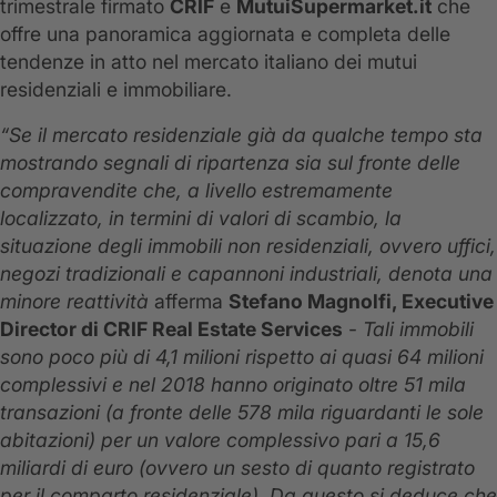
trimestrale firmato
CRIF
e
MutuiSupermarket.it
che
offre una panoramica aggiornata e completa delle
tendenze in atto nel mercato italiano dei mutui
residenziali e immobiliare.
“Se il mercato residenziale già da qualche tempo sta
mostrando segnali di ripartenza sia sul fronte delle
compravendite che, a livello estremamente
localizzato, in termini di valori di scambio, la
situazione degli immobili non residenziali, ovvero uffici,
negozi tradizionali e capannoni industriali, denota una
minore reattività
afferma
Stefano Magnolfi, Executive
Director di CRIF Real Estate Services
-
Tali immobili
sono poco più di 4,1 milioni rispetto ai quasi 64 milioni
complessivi e nel 2018 hanno originato oltre 51 mila
transazioni (a fronte delle 578 mila riguardanti le sole
abitazioni) per un valore complessivo pari a 15,6
miliardi di euro (ovvero un sesto di quanto registrato
per il comparto residenziale). Da questo si deduce che