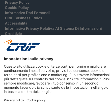
Privacy Policy
Cookie Policy
Informativa Dati Personali
CRIF Business Ethics
Accessibilità
Informativa Privacy Relativa Al Sistema Di Informazioni
Creditizie
© 2026 CRIF S.p.A. Tutti i diritti riservati.
Via della Beverara, 21 / 40131 Bologna / Italy Cap. Soc.
sottoscritto € 51.941.235,00 di cui versato € 51.806.190,00 |
R.E.A. n° 410952 | Reg. Impr. Bo, C.F. e P.IVA 02083271201
Società soggetta all'attività di direzione e coordinamento di
CRIBIS Holding S.r.l., Società con unico socio
Società con Sistema di Gestione Certificato da DNV ISO 9001,
ISO 45001, ISO/IEC 27001, ISO14001