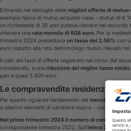
Entrando nel dettaglio delle
migliori offerte di mutuo
esempio tipico di mutuo acquisto casa – mutuo di € 1
un richiedente di 35 anni poteva rilevare nel secondo
ottenere una
rata mensile di 608 euro.
Per la medesi
trimestre 2024 presentava
un tasso del 2,56%
con 
euro rispetto alla rata dell’omologo mutuo rilevato ne
Il calo dei tassi di offerta registrato nel corso del se
considerato, a una
riduzione del miglior tasso medio
pari a quasi 5.800 euro.
Le compravendite residenziali: -
Per quanto riguarda l’andamento del
mercato immobil
a ulteriori elementi di carattere macro - continuano
a 
Nel primo trimestre 2024 il numero di compravendite 
corrispondente trimestre 2022. Sull’
intero 2023
le co