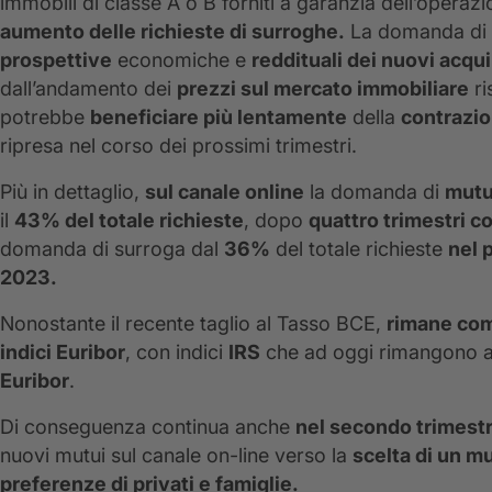
immobili di classe A o B forniti a garanzia dell’operazi
aumento delle richieste di surroghe.
La domanda di
prospettive
economiche e
reddituali dei nuovi acqui
dall’andamento dei
prezzi sul mercato immobiliare
ri
potrebbe
beneficiare più lentamente
della
contrazio
ripresa nel corso dei prossimi trimestri.
Più in dettaglio,
sul canale online
la domanda di
mutu
il
43% del totale richieste
, dopo
quattro trimestri c
domanda di surroga dal
36%
del totale richieste
nel 
2023.
Nonostante il recente taglio al Tasso BCE,
rimane comu
indici Euribor
, con indici
IRS
che ad oggi rimangono a 
Euribor
.
Di conseguenza continua anche
nel secondo trimestr
nuovi mutui sul canale on-line verso la
scelta di un m
preferenze di privati e famiglie.