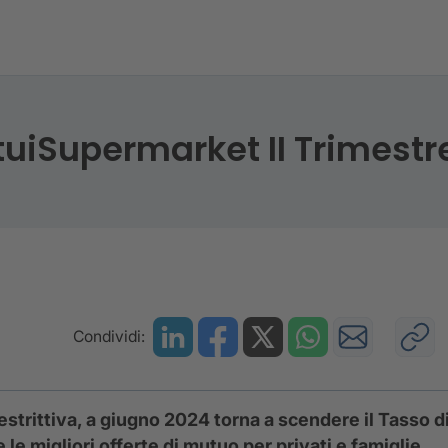
tui CRIF - MutuiSupermarket II Trimestre 2024
tuiSupermarket II Trimestr
Condividi:
estrittiva, a giugno 2024 torna a scendere il Tasso d
 migliori offerte di mutuo per privati e famiglie