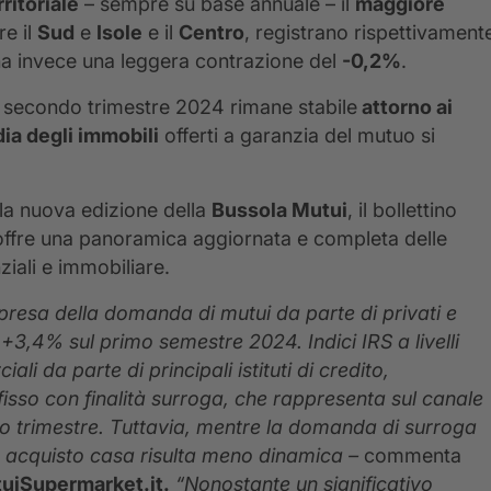
rritoriale
– sempre su base annuale – il
maggiore
e il
Sud
e
Isole
e il
Centro
, registrano rispettivament
a invece una leggera contrazione del
-0,2%
.
 secondo trimestre 2024 rimane stabile
attorno ai
ia degli immobili
offerti a garanzia del mutuo si
la nuova edizione della
Bussola Mutui
, il bollettino
ffre una panoramica aggiornata e completa delle
ziali e immobiliare.
presa della domanda di mutui da parte di privati e
 +3,4% sul primo semestre 2024. Indici IRS a livelli
li da parte di principali istituti di credito,
isso con finalità surroga, che rappresenta sul canale
ondo trimestre. Tuttavia, mentre la domanda di surroga
 acquisto casa risulta meno dinamica –
commenta
tuiSupermarket.it.
“Nonostante un significativo