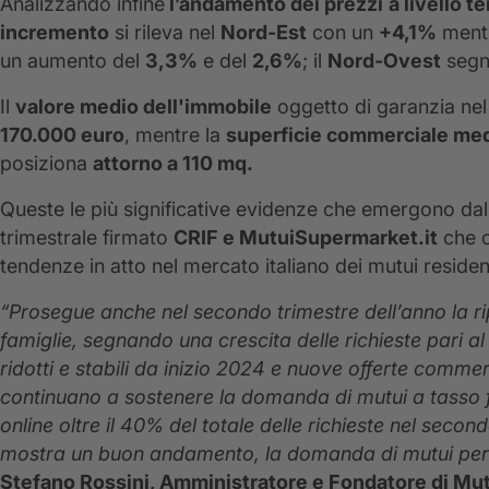
Analizzando infine
l’andamento dei prezzi
a livello te
incremento
si rileva nel
Nord-Est
con un
+4,1%
mentr
un aumento del
3,3%
e del
2,6%
; il
Nord-Ovest
segn
Il
valore medio dell'immobile
oggetto di garanzia nel
170.000 euro
, mentre la
superficie commerciale med
posiziona
attorno a 110 mq.
Queste le più significative evidenze che emergono dal
trimestrale firmato
CRIF e MutuiSupermarket.it
che o
tendenze in atto nel mercato italiano dei mutui residen
“Prosegue anche nel secondo trimestre dell’anno la ri
famiglie, segnando una crescita delle richieste pari al
ridotti e stabili da inizio 2024 e nuove offerte commercia
continuano a sostenere la domanda di mutui a tasso f
online oltre il 40% del totale delle richieste nel sec
mostra un buon andamento, la domanda di mutui per
Stefano Rossini, Amministratore e Fondatore di Mu