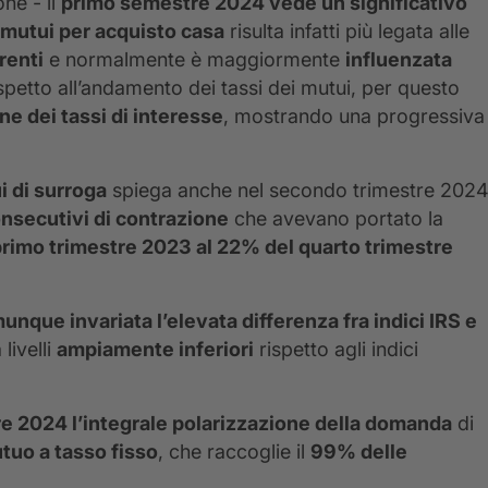
one - il
primo semestre 2024 vede un significativo
mutui per acquisto casa
risulta infatti più legata alle
renti
e normalmente è maggiormente
influenzata
spetto all’andamento dei tassi dei mutui, per questo
ne dei tassi di interesse
, mostrando una progressiva
i di surroga
spiega anche nel secondo trimestre 202
onsecutivi di contrazione
che avevano portato la
primo trimestre 2023 al 22% del quarto trimestre
nque invariata l’elevata differenza fra indici IRS e
livelli
ampiamente inferiori
rispetto agli indici
e 2024 l’integrale polarizzazione della domanda
di
utuo a tasso fisso
, che raccoglie il
99% delle