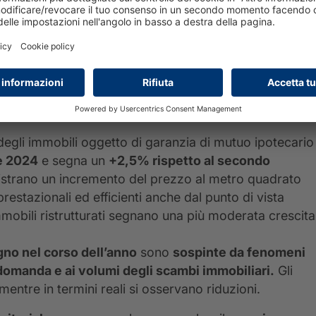
ite dell’anno 2022.
i compravendite residenziali
effettuate grazie
spetto al livello minimo di sempre del
37,0%
registrat
iali
restano dunque sempre
trainate da privati
e
 preferiscono procedere all’
acquisto dell’abitazione
egli immobili oggetto di garanzia di mutuo ipotecario
e 2024
e segna un
+2,5% rispetto al secondo
registrano un incremento del prezzo al metro quadrato
restazionali ed efficienti anche dal punto di vista
obili ristrutturati segnano una più moderata crescita
gno nel corso dell’anno
sono
sospinte da fenomeni
a domanda e ai volumi degli scambi immobiliari.
Gli
mentre in termini reali si osservano riduzioni.