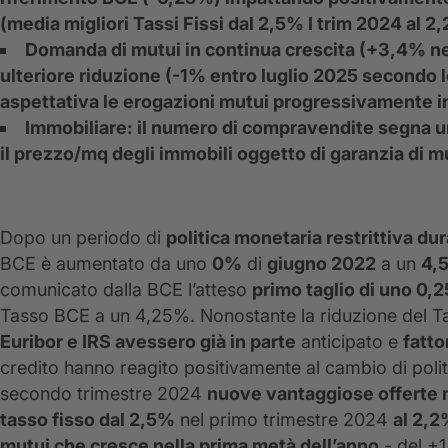
(media migliori Tassi Fissi dal 2,5% I trim 2024 al 2,2
Domanda di mutui in continua crescita (+3,4% nel
ulteriore riduzione (-1% entro luglio 2025 secondo l
aspettativa le erogazioni mutui progressivamente in
Immobiliare: il numero di compravendite segna u
il prezzo/mq degli immobili oggetto di garanzia di m
Dopo un periodo di
politica monetaria restrittiva du
BCE è aumentato da uno
0%
di
giugno 2022
a un
4,
comunicato dalla BCE l’atteso
primo taglio di uno 0,
Tasso BCE a un 4,25%. Nonostante la riduzione del Tas
Euribor e IRS avessero già in parte
anticipato e
fatto
credito hanno reagito positivamente al cambio di poli
secondo trimestre 2024
nuove vantaggiose offerte 
tasso fisso dal 2,5%
nel primo trimestre 2024
al 2,2
mutui che cresce nella prima metà dell’anno
- del +