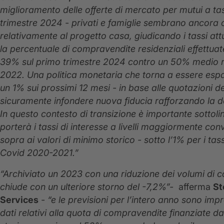
miglioramento delle offerte di mercato per mutui a ta
trimestre 2024 - privati e famiglie sembrano ancora 
relativamente al progetto casa, giudicando i tassi att
la percentuale di compravendite residenziali effettuat
39% sul primo trimestre 2024 contro un 50% medio reg
2022. Una politica monetaria che torna a essere espans
un 1% sui prossimi 12 mesi - in base alle quotazioni d
sicuramente infondere nuova fiducia rafforzando la d
In questo contesto di transizione è importante sottoli
porterà i tassi di interesse a livelli maggiormente co
sopra ai valori di minimo storico - sotto l’1% per i tassi
Covid 2020-2021.”
“Archiviato un 2023 con una riduzione dei volumi di co
chiude con un ulteriore storno del -7,2%”-
afferma
St
Services
- “e le previsioni per l’intero anno sono imp
dati relativi alla quota di compravendite finanziate d