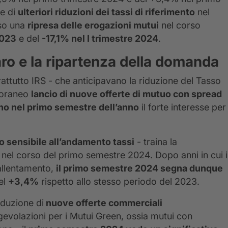
te di
ulteriori riduzioni dei tassi di riferimento
nel
rso una
ripresa delle erogazioni mutui
nel corso
2023
e del
-17,1% nel I trimestre 2024
.
ro e la ripartenza della domanda
attutto IRS - che anticipavano la riduzione del Tasso
poraneo
lancio di nuove offerte di mutuo con spread
no nel primo semestre dell’anno
il forte interesse per
o sensibile all’andamento tassi
- traina la
 nel corso del primo semestre 2024. Dopo anni in cui i
rallentamento,
il primo semestre 2024 segna dunque
el
+3,4%
rispetto allo stesso periodo del 2023.
roduzione di
nuove offerte commerciali
gevolazioni per i Mutui Green, ossia mutui con