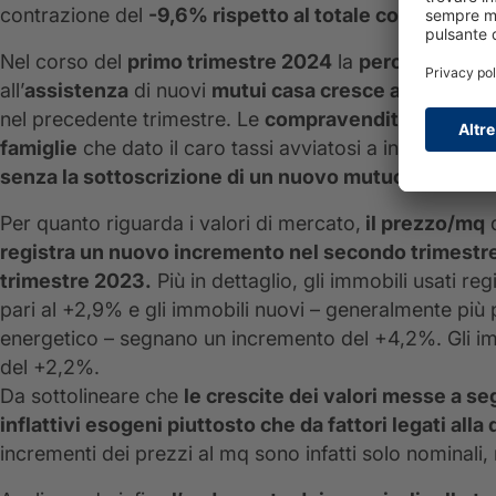
contrazione del
-9,6% rispetto al totale compravend
Nel corso del
primo trimestre 2024
la
percentuale d
all’
assistenza
di nuovi
mutui casa cresce al 38,6%
ri
nel precedente trimestre. Le
compravendite residenz
famiglie
che dato il caro tassi avviatosi a inizio 2022
senza la sottoscrizione di un nuovo mutuo.
Per quanto riguarda i valori di mercato,
il prezzo/mq
d
registra un nuovo incremento nel secondo trimestr
trimestre 2023.
Più in dettaglio, gli immobili usati 
pari al +2,9% e gli immobili nuovi – generalmente più p
energetico – segnano un incremento del +4,2%. Gli imm
del +2,2%.
Da sottolineare che
le crescite dei valori messe a se
inflattivi esogeni piuttosto che da fattori legati all
incrementi dei prezzi al mq sono infatti solo nominali, 