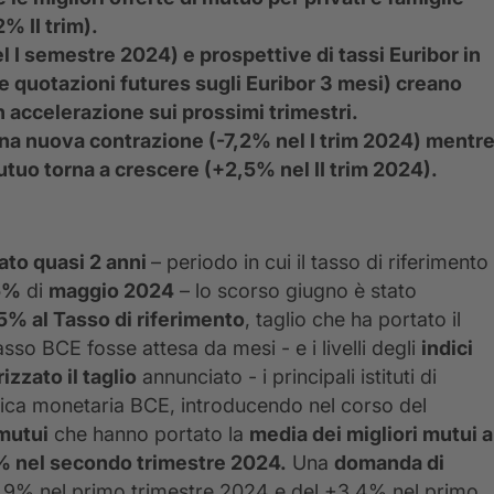
% II trim).
 I semestre 2024) e prospettive di tassi Euribor in
e quotazioni futures sugli Euribor 3 mesi) creano
 accelerazione sui prossimi trimestri.
na nuova contrazione (-7,2% nel I trim 2024) mentr
utuo torna a crescere (+2,5% nel II trim 2024).
rato quasi 2 anni
– periodo in cui il tasso di riferimento
5%
di
maggio 2024
– lo scorso giugno è stato
25% al Tasso di riferimento
, taglio che ha portato il
so BCE fosse attesa da mesi - e i livelli degli
indici
rizzato il taglio
annunciato - i principali istituti di
tica monetaria BCE, introducendo nel corso del
mutui
che hanno portato la
media dei migliori mutui a
% nel secondo trimestre 2024.
Una
domanda di
1,9% nel primo trimestre 2024 e del +3,4% nel primo