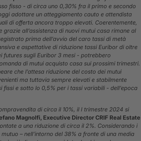
sso fisso - di circa uno 0,30% fra il primo e secondo
oggi adottare un atteggiamento cauto e attendista
uali di offerta ancora troppo elevati. Coerentemente,
e grazie all’assistenza di nuovi mutui casa rimane al
istrato prima dell’avvio del caro tassi di metà
iva e aspettative di riduzione tassi Euribor di oltre
ei futures sugli Euribor 3 mesi - potrebbero
omanda di mutui acquisto casa sui prossimi trimestri.
neare che l’attesa riduzione del costo dei mutui
nvenienti ma tuttavia sempre elevati e stabilmente
 fissi e sotto lo 0,5% per i tassi variabili - dell’epoca
mpravendita di circa il 10%, il I trimestre 2024 si
efano Magnolfi, Executive Director CRIF Real Estate
rontate a una riduzione di circa il 2%. Considerando i
a mutuo – nell’intorno del 38% a fronte di una media