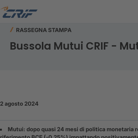
Home
Risorse
Rassegna stampa
Bussola Mu
RASSEGNA STAMPA
Bussola Mutui CRIF - Mu
2 agosto 2024
Mutui: dopo quasi 24 mesi di politica monetaria r
riferimento BCE (-0,25%) impattando positivamente le