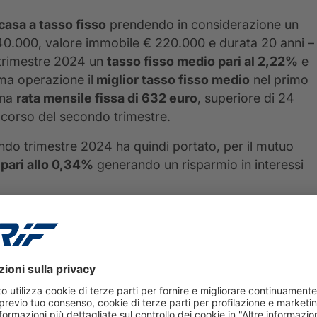
 casa a tasso fisso
prendendo in considerazione un
40.000, valore immobile € 220.000 e durata 20 anni –
 trimestre 2024 un
tasso fisso medio pari al 2,22%
e
ma operazione il
miglior tasso fisso medio
nel primo
una
rata mensile fissa di 632 euro
, superiore di 24
l corso del secondo trimestre.
condo trimestre 2024 ha quindi portato, per il mutuo
 pari allo 0,34%
generando un risparmio in interessi
7,2% nel secondo trimestre 2024
iare
nel primo trimestre 2024,
tassi elevati
- assiem
frenare il mercato delle compravendite residenziali.
residenziali si contrae infatti del -7,2%
rispetto al
mpravendite residenziali sono risultate 709.591, in