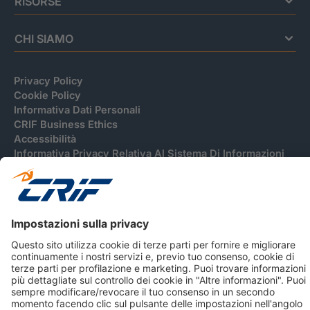
RISORSE
CHI SIAMO
Privacy Policy
Cookie Policy
Informativa Dati Personali
CRIF Business Ethics
Accessibilità
Informativa Privacy Relativa Al Sistema Di Informazioni
Creditizie
© 2026 CRIF S.p.A. Tutti i diritti riservati.
Via della Beverara, 21 / 40131 Bologna / Italy Cap. Soc.
sottoscritto € 51.941.235,00 di cui versato € 51.806.190,00 |
R.E.A. n° 410952 | Reg. Impr. Bo, C.F. e P.IVA 02083271201
Società soggetta all'attività di direzione e coordinamento di
CRIBIS Holding S.r.l., Società con unico socio