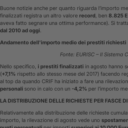
Buone notizie anche per quanto riguarda l’importo medi
finalizzati registra un altro valore
record
, ben
8.825 E
aveva fatto segnare una ottima performance). Si tratt
dal 2010 ad oggi
.
Andamento dell'importo medio dei prestiti richiesti
Fonte: EURISC – Il Sistema C
Nello specifico,
i prestiti finalizzati
in agosto hanno s
(
+7,1%
rispetto allo stesso mese del 2017) facendo reg
al top da quando CRIF ha iniziato a fare una rilevazione
personali
sono in calo con un
-4,2%
per l’importo med
LA DISTRIBUZIONE DELLE RICHIESTE PER FASCE D
Relativamente alla distribuzione delle richieste cumulate
importo, la rilevazione di agosto vede uno
spostamento
punti percentuali
per importi
superiori ai 10.000 Eu