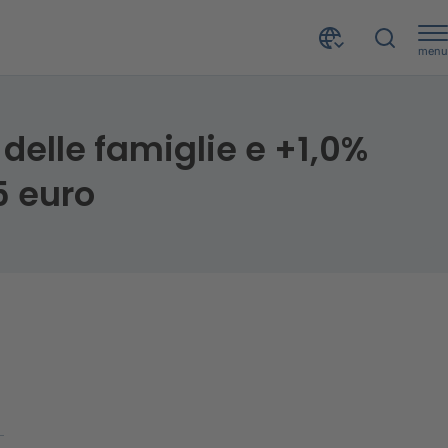
menu
Crescita del 9,3% delle richieste di prestiti da parte delle famiglie e +1,0% per l’importo medio richiesto, che si attesta a 8.825 euro
 delle famiglie e +1,0%
5 euro