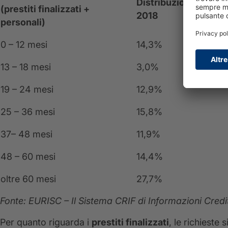
Distribuzione
%
(prestiti finalizzati +
2018
personali)
0 – 12 mesi
14,3%
13 – 18 mesi
3,0%
19 – 24 mesi
12,9%
25 – 36 mesi
15,8%
37– 48 mesi
11,9%
48 – 60 mesi
14,4%
oltre 60 mesi
27,7%
Fonte: EURISC – Il Sistema CRIF di Informazioni Credit
Per quanto riguarda i
prestiti finalizzati
, le richieste