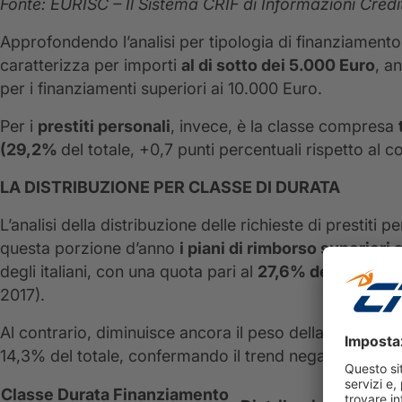
Fonte: EURISC – Il Sistema CRIF di Informazioni Credit
Approfondendo l’analisi per tipologia di finanziamento,
caratterizza per importi
al di sotto dei 5.000 Euro
, a
per i finanziamenti superiori ai 10.000 Euro.
Per i
prestiti personali
, invece, è la classe compresa
(29,2%
del totale, +0,7 punti percentuali rispetto al 
LA DISTRIBUZIONE PER CLASSE DI DURATA
L’analisi della distribuzione delle richieste di prestit
questa porzione d’anno
i piani di rimborso superiori a
degli italiani, con una quota pari al
27,6% del totale
(
+
2017).
Al contrario, diminuisce ancora il peso della classe di 
14,3% del totale, confermando il trend negativo delle p
Classe Durata Finanziamento