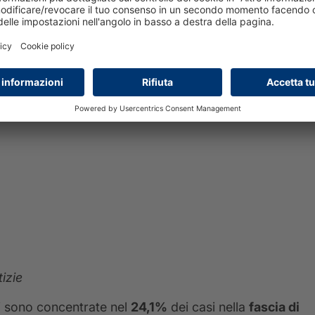
izie
 si sono concentrate nel
24,1%
dei casi nella
fascia di