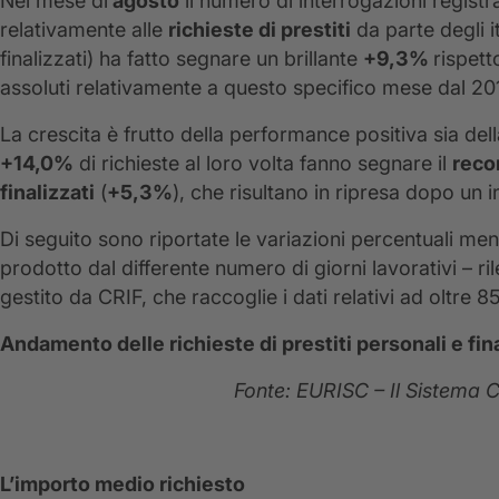
Nel mese di
agosto
il numero di interrogazioni registr
relativamente alle
richieste di prestiti
da parte degli it
finalizzati) ha fatto segnare un brillante
+9,3%
rispett
assoluti relativamente a questo specifico mese dal 20
La crescita è frutto della performance positiva sia d
+14,0%
di richieste al loro volta fanno segnare il
recor
finalizzati
(
+5,3%
), che risultano in ripresa dopo un 
Di seguito sono riportate le variazioni percentuali mensi
prodotto dal differente numero di giorni lavorativi – r
gestito da CRIF, che raccoglie i dati relativi ad oltre 85
Andamento delle richieste di prestiti personali e fina
Fonte: EURISC – Il Sistema C
L’importo medio richiesto