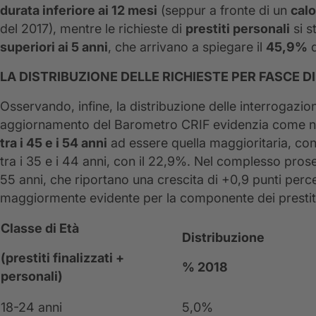
durata inferiore ai 12 mesi
(seppur a fronte di un
calo
del 2017), mentre le richieste di
prestiti personali
si s
superiori ai 5 anni
, che arrivano a spiegare il
45,9%
d
LA DISTRIBUZIONE DELLE RICHIESTE PER FASCE DI
Osservando, infine, la distribuzione delle interrogazioni 
aggiornamento del Barometro CRIF evidenzia come nei 
tra i 45 e i 54 anni
ad essere quella maggioritaria, con
tra i 35 e i 44 anni, con il 22,9%. Nel complesso prose
55 anni, che riportano una crescita di +0,9 punti perc
maggiormente evidente per la componente dei prestiti f
Classe di Età
Distribuzione
(prestiti finalizzati +
% 2018
personali)
18-24 anni
5,0%