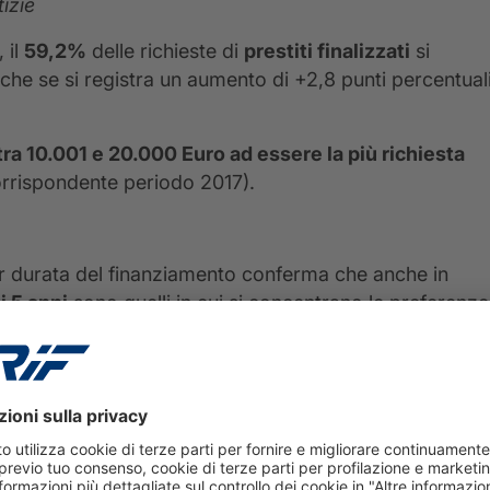
izie
 il
59,2%
delle richieste di
prestiti finalizzati
si
nche se si registra un aumento di +2,8 punti percentual
tra 10.001 e 20.000 Euro ad essere la più richiesta
corrispondente periodo 2017).
i per durata del finanziamento conferma che anche in
i 5 anni
sono quelli in cui si concentrano le preferenze
2,6 punti percentuali
rispetto allo stesso periodo del
durata inferiore ai 12 mesi, che passa dal 16,3% al
recedenti rilevazioni.