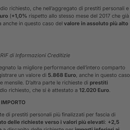
o richiesto, che nell’aggregato di prestiti personali e
uro
(
+1,0%
rispetto allo stesso mese del 2017 che già
a anche in questo caso del
valore in assoluto più alto
RIF di Informazioni Creditizie
egnato la migliore performance dell’intero comparto
istrare un valore di
5.868 Euro
, anche in questo caso
 mensile. D’altra parte le richieste di
prestiti
io richiesto, che si è attestato a
12.020 Euro
.
I IMPORTO
 di prestiti personali più finalizzati per fascia di
 delle richieste verso i valori più elevati
:
+2,5
ro
a discapito delle richieste per
importi inferiori ai