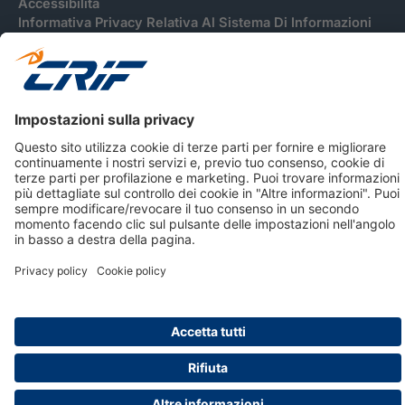
Accessibilità
Informativa Privacy Relativa Al Sistema Di Informazioni
Creditizie
© 2026 CRIF S.p.A. Tutti i diritti riservati.
Via della Beverara, 21 / 40131 Bologna / Italy Cap. Soc.
sottoscritto € 51.941.235,00 di cui versato € 51.806.190,00 |
R.E.A. n° 410952 | Reg. Impr. Bo, C.F. e P.IVA 02083271201
Società soggetta all'attività di direzione e coordinamento di
CRIBIS Holding S.r.l., Società con unico socio
Società con Sistema di Gestione Certificato da DNV ISO 9001,
ISO 45001, ISO/IEC 27001, ISO14001