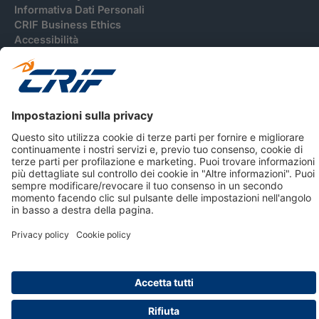
Informativa Dati Personali
CRIF Business Ethics
Accessibilità
Informativa Privacy Relativa Al Sistema Di Informazioni
Creditizie
© 2026 CRIF S.p.A. Tutti i diritti riservati.
Via della Beverara, 21 / 40131 Bologna / Italy Cap. Soc.
sottoscritto € 51.941.235,00 di cui versato € 51.806.190,00 |
R.E.A. n° 410952 | Reg. Impr. Bo, C.F. e P.IVA 02083271201
Società soggetta all'attività di direzione e coordinamento di
CRIBIS Holding S.r.l., Società con unico socio
Società con Sistema di Gestione Certificato da DNV ISO 9001,
ISO 45001, ISO/IEC 27001, ISO14001