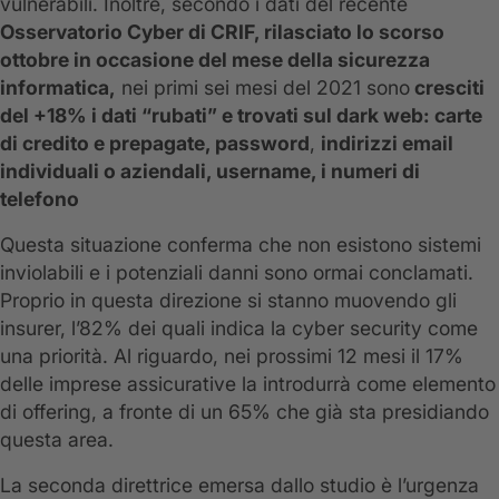
vulnerabili. Inoltre, secondo i dati del recente
Osservatorio Cyber di CRIF, rilasciato lo scorso
ottobre in occasione del mese della sicurezza
informatica,
nei primi sei mesi del 2021 sono
cresciti
del +18% i dati “rubati” e trovati sul dark web: carte
di credito e prepagate,
password
,
indirizzi email
individuali o aziendali, username, i numeri di
telefono
Questa situazione conferma che non esistono sistemi
inviolabili e i potenziali danni sono ormai conclamati.
Proprio in questa direzione si stanno muovendo gli
insurer, l’82% dei quali indica la cyber security come
una priorità. Al riguardo, nei prossimi 12 mesi il 17%
delle imprese assicurative la introdurrà come elemento
di offering, a fronte di un 65% che già sta presidiando
questa area.
La seconda direttrice emersa dallo studio è l’urgenza