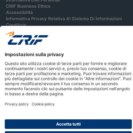
CRIF Business Ethics
Accessibilità
Informativa Privacy Relativa Al Sistema Di Informazioni
Creditizie
© 2026 CRIF S.p.A. Tutti i diritti riservati.
Via della Beverara, 21 / 40131 Bologna / Italy Cap. Soc.
sottoscritto € 51.941.235,00 di cui versato € 51.806.190,00 |
R.E.A. n° 410952 | Reg. Impr. Bo, C.F. e P.IVA 02083271201
Società soggetta all'attività di direzione e coordinamento di
CRIBIS Holding S.r.l., Società con unico socio
Società con Sistema di Gestione Certificato da DNV ISO 9001,
ISO 45001, ISO/IEC 27001, ISO14001