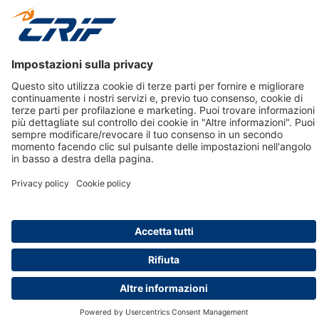
Creditizie
© 2026 CRIF S.p.A. Tutti i diritti riservati.
Via della Beverara, 21 / 40131 Bologna / Italy Cap. Soc.
sottoscritto € 51.941.235,00 di cui versato € 51.806.190,00 |
R.E.A. n° 410952 | Reg. Impr. Bo, C.F. e P.IVA 02083271201
Società soggetta all'attività di direzione e coordinamento di
CRIBIS Holding S.r.l., Società con unico socio
Società con Sistema di Gestione Certificato da DNV ISO 9001,
ISO 45001, ISO/IEC 27001, ISO14001