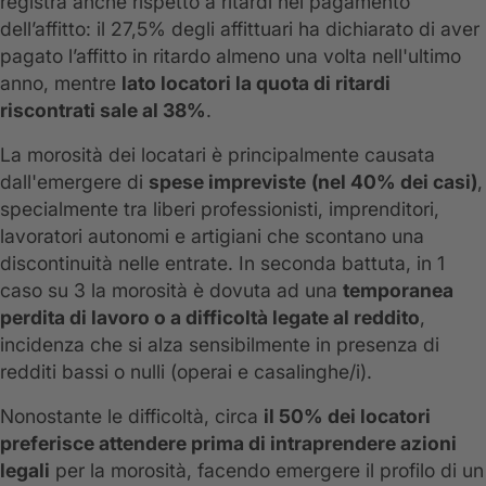
registra anche rispetto a ritardi nel pagamento
dell’affitto: il 27,5% degli affittuari ha dichiarato di aver
pagato l’affitto in ritardo almeno una volta nell'ultimo
anno, mentre
lato locatori la quota di ritardi
riscontrati sale al 38%
.
La morosità dei locatari è principalmente causata
dall'emergere di
spese impreviste
(nel 40% dei casi)
,
specialmente tra liberi professionisti, imprenditori,
lavoratori autonomi e artigiani che scontano una
discontinuità nelle entrate. In seconda battuta, in 1
caso su 3 la morosità è dovuta ad una
temporanea
perdita di lavoro o a difficoltà legate al reddito
,
incidenza che si alza sensibilmente in presenza di
redditi bassi o nulli (operai e casalinghe/i).
Nonostante le difficoltà, circa
il 50% dei locatori
preferisce attendere prima di intraprendere azioni
legali
per la morosità, facendo emergere il profilo di un