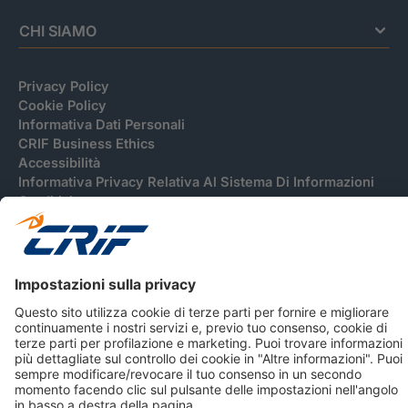
CHI SIAMO
Privacy Policy
Cookie Policy
Informativa Dati Personali
CRIF Business Ethics
Accessibilità
Informativa Privacy Relativa Al Sistema Di Informazioni
Creditizie
© 2026 CRIF S.p.A. Tutti i diritti riservati.
Via della Beverara, 21 / 40131 Bologna / Italy Cap. Soc.
sottoscritto € 51.941.235,00 di cui versato € 51.806.190,00 |
R.E.A. n° 410952 | Reg. Impr. Bo, C.F. e P.IVA 02083271201
Società soggetta all'attività di direzione e coordinamento di
CRIBIS Holding S.r.l., Società con unico socio