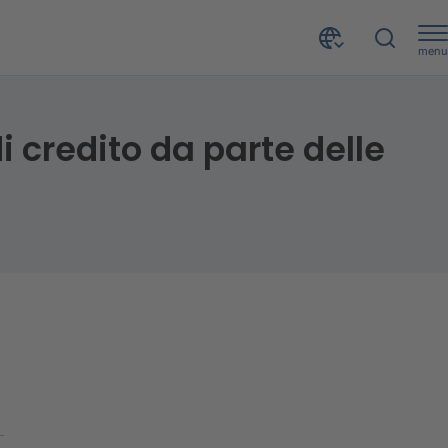
menu
A ottobre la crescita dei contagi frena le richieste di credito da parte delle famiglie
di credito da parte delle