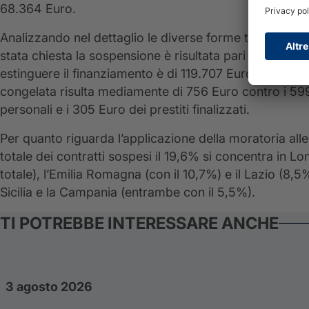
68.364 Euro.
Analizzando nel dettaglio le diverse forme tecniche, pe
stata chiesta la sospensione è risultata pari a 665 Eu
estinguere il finanziamento è di 119.707 Euro. Per i mutu
congelata risulta mediamente di 756 Euro contro i 599 E
personali e i 305 Euro dei prestiti finalizzati.
Per quanto riguarda l’applicazione della moratoria alle 
totale dei contratti sospesi il 19,6% si concentra in L
totale), l’Emilia Romagna (con il 10,7%) e il Lazio (8,5
Sicilia e la Campania (entrambe con il 5,5%).
TI POTREBBE INTERESSARE ANCHE
3 agosto 2026