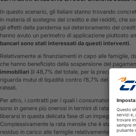
In questo scenario, gli italiani stanno trovando concre
in materia di sostegno del credito e dei redditi, che s
gli effetti della pandemia sul deterioramento del credit
hanno avuto un perimetro di applicazione piuttosto a
bancari sono stati interessati da questi interventi
.
Relativamente ai finanziamenti in capo alle famiglie, da
che hanno beneficiato della sospensione del pagament
immobiliari
(il 48,7% del totale, per la precisione). A 
riguarda mutui di liquidità contro l’8,7% dei prestiti fina
rateali.
Per altro, i contratti per i quali i consumatori hanno 
sono in genere più onerosi in termini di rata mensile e
liberarsi in questa delicata fase di un impegno significa
Complessivamente la rata mensile che è stata sospesa i
residuo in carico alle famiglie relativamente ai contratt