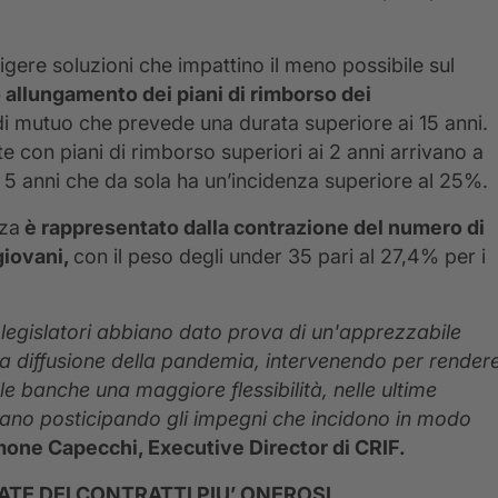
gere soluzioni che impattino il meno possibile sul
 allungamento dei piani di rimborso dei
 di mutuo che prevede una durata superiore ai 15 anni.
te con piani di rimborso superiori ai 2 anni arrivano a
i 5 anni che da sola ha un’incidenza superiore al 25%.
zza
è rappresentato dalla contrazione del numero di
giovani,
con il peso degli under 35 pari al 27,4% per i
i legislatori abbiano dato prova di un'apprezzabile
la diffusione della pandemia, intervenendo per render
le banche una maggiore flessibilità, nelle ultime
a mano posticipando gli impegni che incidono in modo
one Capecchi, Executive Director di CRIF.
ATE DEI CONTRATTI PIU’ ONEROSI