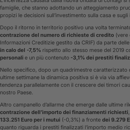
L’incertezza causata dalla nuova ondata di contagi si 
famiglie, che stanno adottando un atteggiamento prud
propizi le decisioni sull’investimento sulla casa e sugl
Dopo il ritorno in territorio positivo una volta termina
contrazione del numero di richieste di credito
(vere 
Informazioni Creditizie gestito da CRIF) da parte delle
in calo del
-7,5%
rispetto allo stesso mese del 2019 
personali
e un più contenuto
-3,1% dei prestiti finaliz
Nello specifico, dopo un quadrimestre caratterizzato d
ultime settimane la dinamica positiva si è via via affie
tendenza parallelamente con il crescere dei timori caus
nostro Paese.
Altro campanello d’allarme che emerge dalle ultime r
contrazione dell’importo dei finanziamenti richiesti
133.251 Euro per i mutui
(-0,3%) a fronte
dei 9.279 E
quanto riguarda i prestiti finalizzati l’importo medio ri