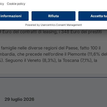
r i mutui immobiliari la rata mensile per la quale è
ro, mentre l’importo residuo ancora da rimborsare per
i di liquidità, invece, la rata mensile che è stata
uro dei contratti di leasing, i 348 Euro dei prestiti
famiglie nelle diverse regioni del Paese, fatto 100 il
ombardia, che precede nell’ordine il Piemonte (11,6% de
%). Seguono il Veneto (8,3%), la Toscana (7,1%), la
29 luglio 2026