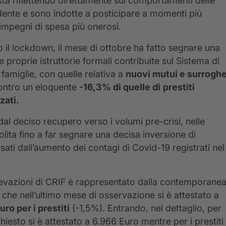
sta riflettendo direttamente sui comportamenti delle
ente e sono indotte a posticipare a momenti più
i impegni di spesa più onerosi.
to il lockdown, il mese di ottobre ha fatto segnare una
e proprie istruttorie formali contribuite sul Sistema di
 famiglie, con quelle relativa a
nuovi mutui e surrogh
contro un eloquente
-16,3% di quelle di
prestiti
zati.
al deciso recupero verso i volumi pre-crisi, nelle
volita fino a far segnare una decisa inversione di
ati dall’aumento dei contagi di Covid-19 registrati nel
ilevazioni di CRIF è rappresentato dalla contemporane
, che nell’ultimo mese di osservazione si è attestato a
uro per i prestiti
(-1,5%). Entrando, nel dettaglio, per
chiesto si è attestato a 6.966 Euro mentre per i prestiti