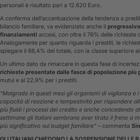
personali è risultato pari a 12.620 Euro.
A conferma dell’accentuazione della tendenza a predili
bilancio familiare, va evidenziato anche il
progressivo
finanziamenti
accesi, con oltre il 76% delle richieste
Analogamente per quanto riguarda i prestiti, le richies
spiegare il 66,4% del totale, con la classe superiore a
Un ultimo dato da rimarcare in questa fase di incerte
richieste presentate dalle fasce di popolazione più 
mutui e al 22,9% per i prestiti.
“Malgrado in questi mesi gli organismi di vigilanza e 
capacità di reazione e tempestività per rispondere al
più fluidi i processi del credito e anche concedendo al
settimane gli italiani sembrano aver tirato il freno 
più significativo sul budget familiare”
– commenta
Sim
GLI ITALIANI CHIEDONO LA SOSPENSIONE DELLE R