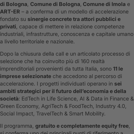
di Bologna
,
Comune di Bologna
,
Comune di Imola
e
ART-ER
– a conferma di un modello di accelerazione
fondato su
sinergie concrete tra attori pubblici e
privati
, capace di mettere in relazione competenze
industriali, infrastrutture, conoscenza e capitale umano
a livello territoriale e nazionale.
Dopo la chiusura della call e un articolato processo di
selezione che ha coinvolto più di 160 realtà
imprenditoriali provenienti da tutta Italia, sono
11 le
imprese selezionate
che accedono al percorso di
accelerazione. I progetti individuati operano in
sei
ambiti strategici per il futuro dell’economia e della
società
: EdTech in Life Science, AI & Data in Finance &
Green Economy, AgriTech & FoodTech, Industry 4.0,
Social Impact, TravelTech & Smart Mobility.
Il programma,
gratuito e completamente equity free
,
si conferma uno dei principali punti di riferimento a