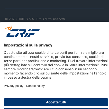
© 2026 CRIF S.p.A. Tutti i diritti riservati.
Via della Beverara, 21 / 40131 Bologna / Italy Cap. Soc.
sottoscritto € 51.941.235,00 di cui versato € 51.806.190,00 |
R.E.A. n° 410952 | Reg. Impr. Bo, C.F. e P.IVA 02083271201
Società soggetta all'attività di direzione e coordinamento di
CRIBIS Holding S.r.l., Società con unico socio
Società con Sistema di Gestione Certificato da DNV ISO 9001,
ISO 45001, ISO/IEC 27001, ISO14001