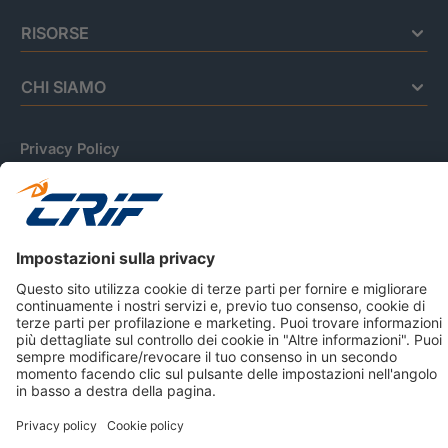
RISORSE
CHI SIAMO
Privacy Policy
Cookie Policy
Informativa Dati Personali
CRIF Business Ethics
Accessibilità
Informativa Privacy Relativa Al Sistema Di Informazioni
Creditizie
© 2026 CRIF S.p.A. Tutti i diritti riservati.
Via della Beverara, 21 / 40131 Bologna / Italy Cap. Soc.
sottoscritto € 51.941.235,00 di cui versato € 51.806.190,00 |
R.E.A. n° 410952 | Reg. Impr. Bo, C.F. e P.IVA 02083271201