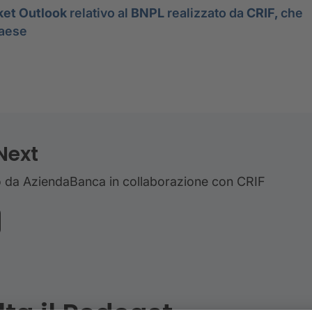
ket Outlook
relativo al
BNPL
realizzato da
CRIF,
che
Paese
Next
to da AziendaBanca in collaborazione con CRIF