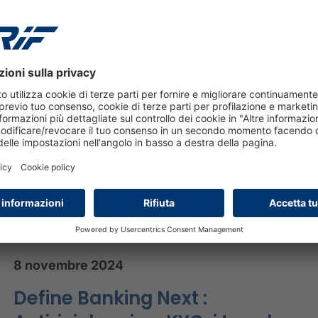
ta il Podcast
OOM DI UTILIZZO
PODCAST
8 novembre 2024
Define Banking Next :