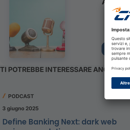
Ascol
BNPL B
TI POTREBBE INTERESSARE ANCHE
PODCAST
3 giugno 2025
Define Banking Next: dark web