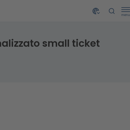
menu
inalizzato small ticket