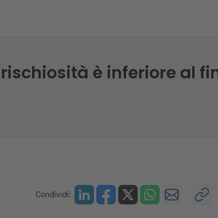
: BNPL boom di utilizzo
 rischiosità è inferiore al f
Condividi: