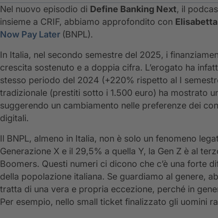
Nel nuovo episodio di
Define Banking Next
, il podca
insieme a CRIF, abbiamo approfondito con
Elisabetta
Now Pay Later
(BNPL).
In Italia, nel secondo semestre del 2025, i finanziame
crescita sostenuto e a doppia cifra. L’erogato ha infat
stesso periodo del 2024 (+220% rispetto al I semestr
tradizionale (prestiti sotto i 1.500 euro) ha mostrat
suggerendo un cambiamento nelle preferenze dei consum
digitali.
Il BNPL, almeno in Italia, non è solo un fenomeno legat
Generazione X e il 29,5% a quella Y, la Gen Z è al terz
Boomers. Questi numeri ci dicono che c’è una forte dif
della popolazione italiana. Se guardiamo al genere, a
tratta di una vera e propria eccezione, perché in gen
Per esempio, nello small ticket finalizzato gli uomini r