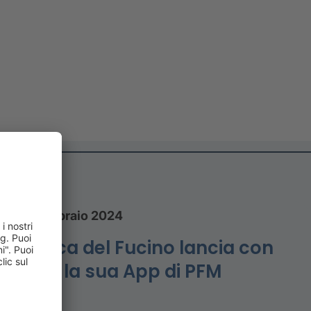
27 febbraio 2024
Banca del Fucino lancia con
CRIF la sua App di PFM