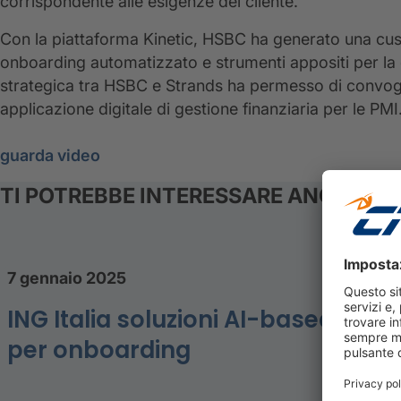
corrispondente alle esigenze del cliente.
Con la piattaforma Kinetic, HSBC ha generato una cus
onboarding automatizzato e strumenti appositi per la g
strategica tra HSBC e Strands ha permesso di convogliar
applicazione digitale di gestione finanziaria per le PMI
guarda video
TI POTREBBE INTERESSARE ANCHE
7 gennaio 2025
ING Italia soluzioni AI-based
per onboarding