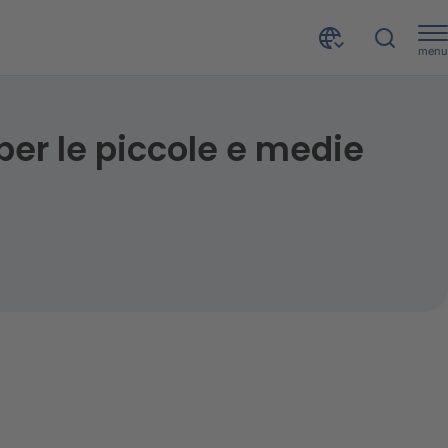
menu
Il percorso di trasformazione di HSBC come banca per le piccole e medie imprese
per le piccole e medie