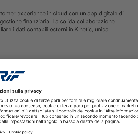
tomer experience in cloud con un app digitale di
estione finanziaria. La solida collaborazione
e i dati contabili esterni in Kinetic, unica
.
25 giugno 2024
NUOVA SABATINI: Scania
Finance Italy sceglie Akita
Consult-CRIF